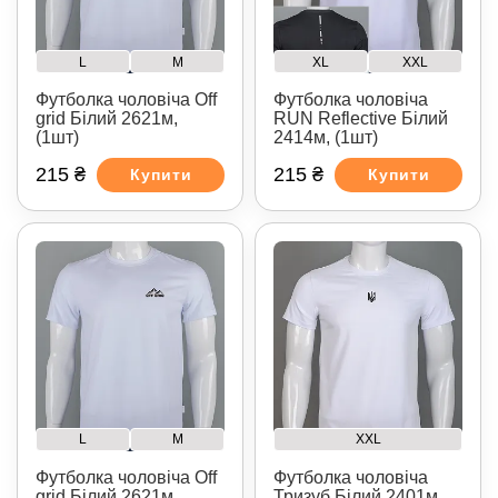
L
M
XL
XXL
Футболка чоловіча Off
Футболка чоловіча
grid Білий 2621м,
RUN Reflective Білий
(1шт)
2414м, (1шт)
215 ₴
215 ₴
Купити
Купити
L
M
XXL
Футболка чоловіча Off
Футболка чоловіча
grid Білий 2621м,
Тризуб Білий 2401м,