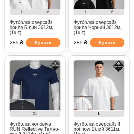
L
M
L
M
Футболка оверсайз
Футболка оверсайз
Крила Білий 3612м,
Крила Чорний 3612м,
(1шт)
(1шт)
285 ₴
285 ₴
Купити
Купити
XL
L
Футболка чоловіча
Футболка оверсайз If
RUN Reflective Темно-
not now Білий 3611м,