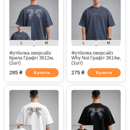
L
M
L
M
Футболка оверсайз
Футболка оверсайз
Крила Графіт 3612м,
Why Not Графіт 3614м,
(1шт)
(1шт)
285 ₴
275 ₴
Купити
Купити