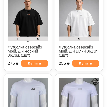
L
M
S
Футболка оверсайз
Футболка оверсайз
Мрій, Дій Чорний
Мрій, Дій Білий 3613п,
3613м, (1шт)
(1шт)
275 ₴
255 ₴
Купити
Купити