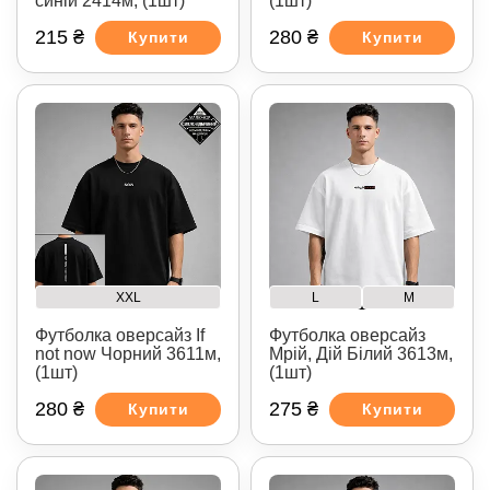
синій 2414м, (1шт)
(1шт)
215 ₴
280 ₴
Купити
Купити
XXL
L
M
Футболка оверсайз If
Футболка оверсайз
not now Чорний 3611м,
Мрій, Дій Білий 3613м,
(1шт)
(1шт)
280 ₴
275 ₴
Купити
Купити