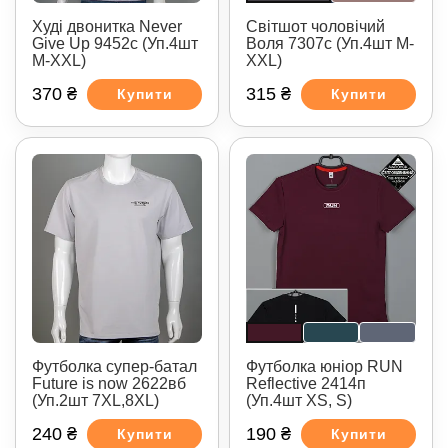
Худі двонитка Never
Світшот чоловічий
Give Up 9452с (Уп.4шт
Воля 7307с (Уп.4шт M-
M-XXL)
XXL)
370 ₴
315 ₴
Купити
Купити
Футболка супер-батал
Футболка юніор RUN
Future is now 2622вб
Reflective 2414п
(Уп.2шт 7XL,8XL)
(Уп.4шт XS, S)
240 ₴
190 ₴
Купити
Купити