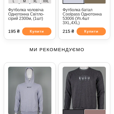
L
M
XL
XXL
Футболка чоловіча
Футболка батал
Однотонна Світло-
Coolpass Однотонна
сірий 2300м, (1шт)
5300б (Уп.4шт
3XL,4XL)
195 ₴
215 ₴
Купити
Купити
МИ РЕКОМЕНДУЄМО