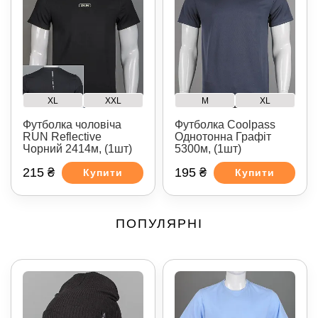
XL
XXL
M
XL
Футболка чоловіча
Футболка Coolpass
RUN Reflective
Однотонна Графіт
Чорний 2414м, (1шт)
5300м, (1шт)
215 ₴
195 ₴
Купити
Купити
ПОПУЛЯРНІ