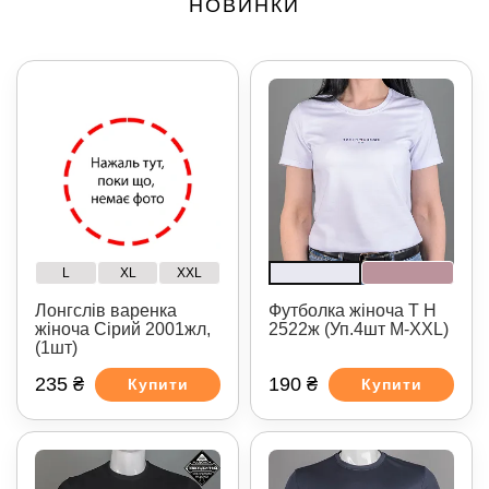
НОВИНКИ
L
XL
XXL
Лонгслів варенка
Футболка жіноча T H
жіноча Сірий 2001жл,
2522ж (Уп.4шт M-XXL)
(1шт)
235 ₴
190 ₴
Купити
Купити