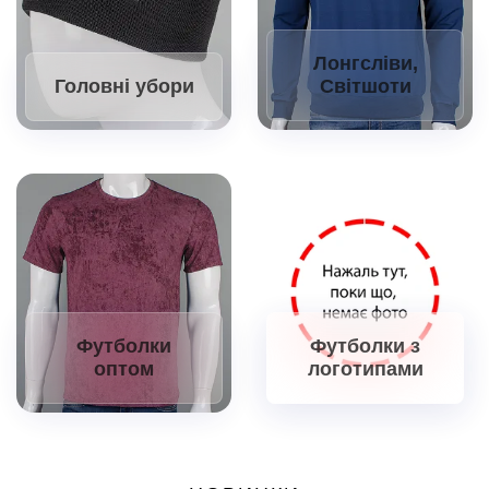
Лонгсліви,
Головні убори
Світшоти
Футболки з
Футболки
логотипами
оптом