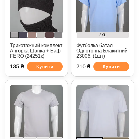
3XL
Трикотажний комплект
Футболка батал
Ангорка Шапка + Баф
Однотонна Блакитний
FERO (24251к)
2300б, (1шт)
135 ₴
210 ₴
Купити
Купити