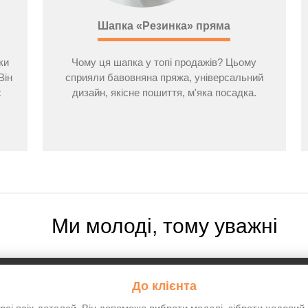
Шапка «Резинка» пряма
ки
Чому ця шапка у топі продажів? Цьому
Він
сприяли бавовняна пряжа, універсальний
х
дизайн, якісне пошиття, м'яка посадка.
Ми молоді, тому уважні
До клієнта