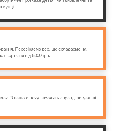
 асортимент, розкаже деталі на замовлення та
покупці.
тування. Перевіряємо все, що складаємо на
ок вартістю від 5000 грн.
дах. З нашого цеху виходять справді актуальні