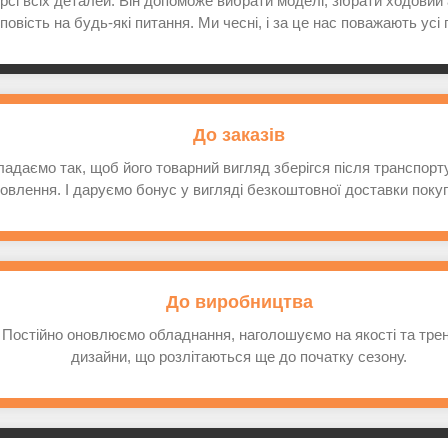
сі всіх деталей. Він допоможе вибрати моделі, зібрати ходовий
повість на будь-які питання. Ми чесні, і за це нас поважають усі 
До заказів
ладаємо так, щоб його товарний вигляд зберігся після транспор
мовлення. І даруємо бонус у вигляді безкоштовної доставки покуп
До виробництва
Постійно оновлюємо обладнання, наголошуємо на якості та трен
дизайни, що розлітаються ще до початку сезону.