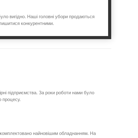
 було вигідно. Наші головні убори продаються
алишитися конкурентними.
ірні підприємства. За роки роботи нами було
о процесу.
 укомплектовано найновішим обладнанням. На