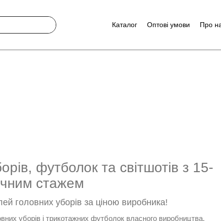
Каталог
Оптові умови
Про н
рів, футболок та світшотів з 15-
ічним стажем
ей головних уборів за ціною виробника!
них уборів і трикотажних футболок власного виробництва.