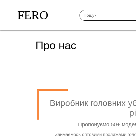
FERO
Про нас
Виробник головних убо
р
Пропонуємо 50+ модел
Займаємось оптовими продажами голов