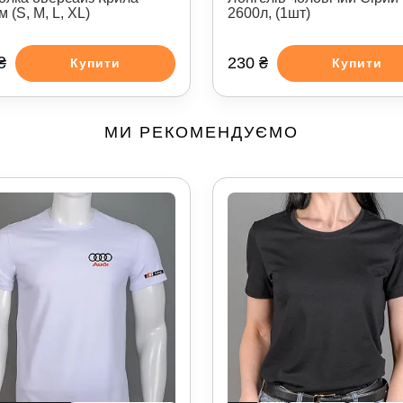
 (S, M, L, XL)
2600л, (1шт)
₴
230 ₴
Купити
Купити
МИ РЕКОМЕНДУЄМО