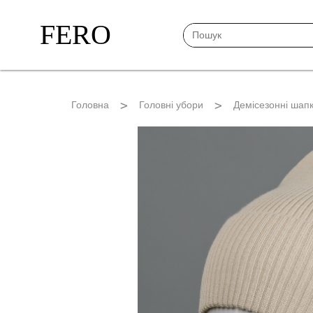
FERO
Головна
Головні убори
Демісезонні шап