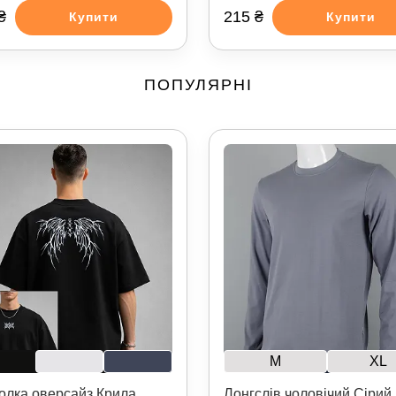
₴
215 ₴
Купити
Купити
ПОПУЛЯРНІ
M
XL
олка оверсайз Крила
Лонгслів чоловічий Сірий