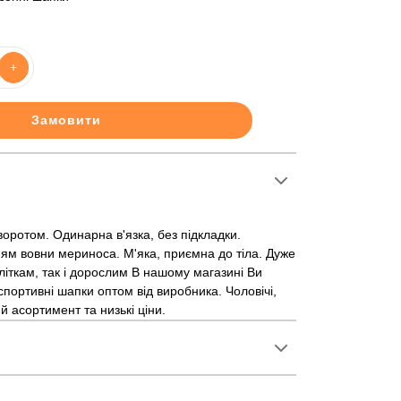
+
Замовити
оротом. Одинарна в'язка, без підкладки.
ням вовни мериноса. М'яка, приємна до тіла. Дуже
дліткам, так і дорослим В нашому магазині Ви
портивні шапки оптом від виробника. Чоловічі,
ий асортимент та низькі ціни.