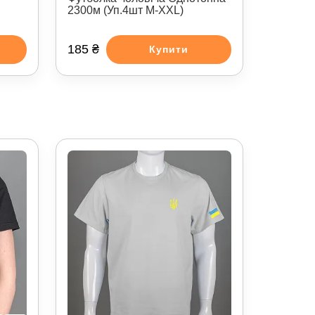
2300м (Уп.4шт M-XXL)
185 ₴
Купити