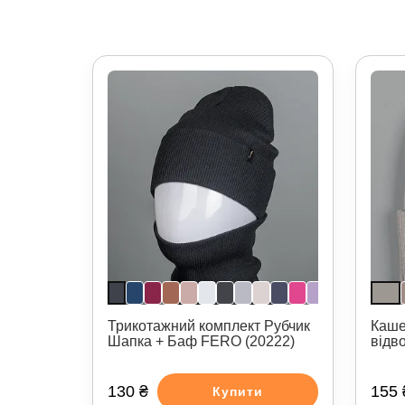
Трикотажний комплект Рубчик
Каше
Шапка + Баф FERO (20222)
відв
130 ₴
155 
Купити