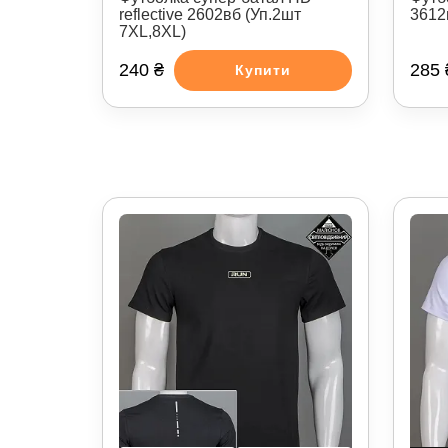
reflective 2602вб (Уп.2шт
3612м
7XL,8XL)
240 ₴
285 
Купити