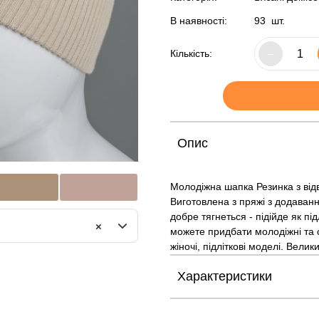
В наявності:
93
шт.
Кількість:
–
Опис
Молодіжна шапка Резинка з відв
Виготовлена з пряжі з додаван
добре тягнеться - підійде як пі
×
можете придбати молодіжні та с
жіночі, підліткові моделі. Велик
Характеристики