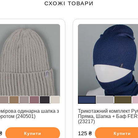
СХОЖІ ТОВАРИ
мірова одинарна шапка з
Трикотажний комплект Ру
оротом (240501)
Пряма, Шапка + Баф FE
(23217)
₴
125 ₴
Купити
Купити