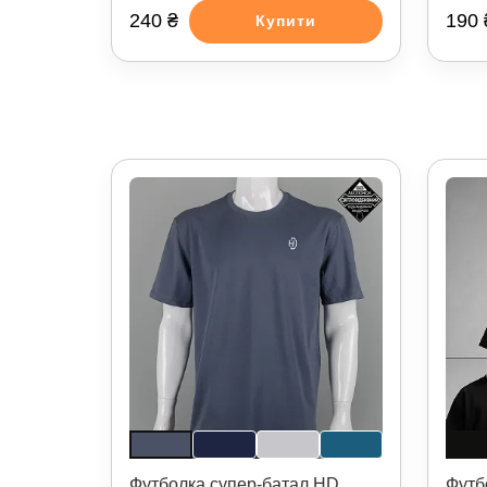
240 ₴
190 
Купити
Футболка супер-батал HD
Футб