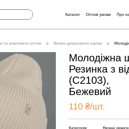
Каталог
Оптові умови
Про н
ки та комплекти оптом
Вязані демісезонні шапки
Молоді
Молодіжна 
Резинка з в
(С2103),
Бежевий
110
₴/шт.
Категорія:
Вязані демісе