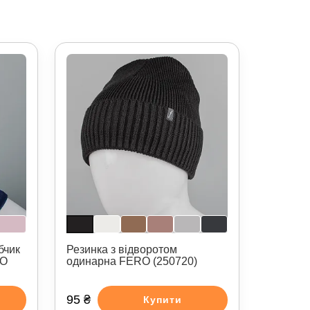
бчик
Резинка з відворотом
RO
одинарна FERO (250720)
95 ₴
Купити