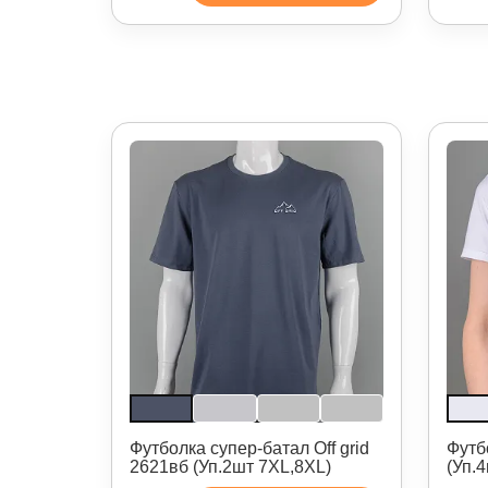
Футболка супер-батал Off grid
Футб
2621вб (Уп.2шт 7XL,8XL)
(Уп.