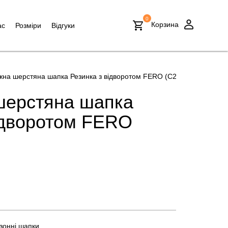
0
Корзина
ас
Розміри
Відгуки
жна шерстяна шапка Резинка з відворотом FERO (С2103)
шерстяна шапка
ідворотом FERO
зонні шапки