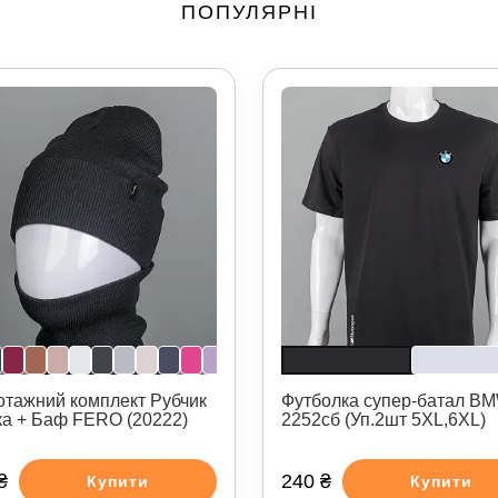
ПОПУЛЯРНІ
отажний комплект Рубчик
Футболка супер-батал B
а + Баф FERO (20222)
2252сб (Уп.2шт 5XL,6XL)
₴
240 ₴
Купити
Купити