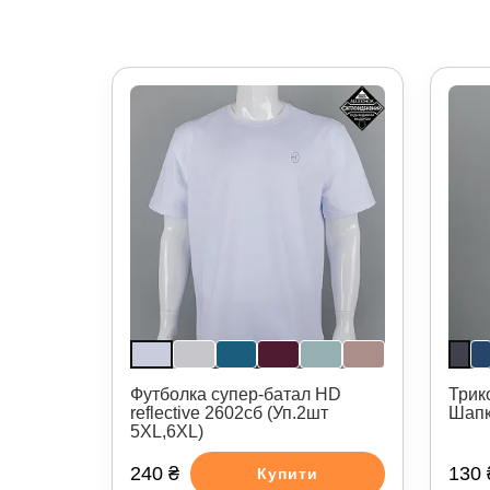
Футболка супер-батал HD
Трик
reflective 2602сб (Уп.2шт
Шапк
5XL,6XL)
240 ₴
130 
Купити