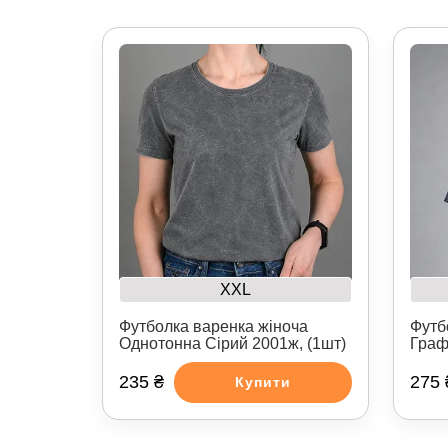
XXL
Футболка варенка жіноча
Футб
Однотонна Сірий 2001ж, (1шт)
Граф
235 ₴
275 
Купити