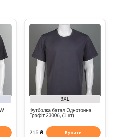
3XL
MW
Футболка батал Однотонна
Графіт 2300б, (1шт)
215 ₴
Купити