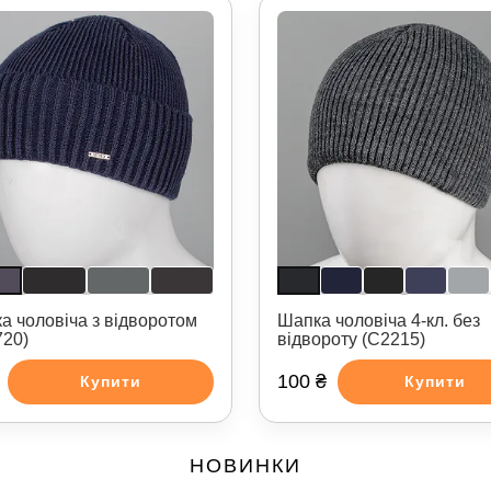
а чоловіча з відворотом
Шапка чоловіча 4-кл. без
720)
відвороту (С2215)
100 ₴
Купити
Купити
НОВИНКИ