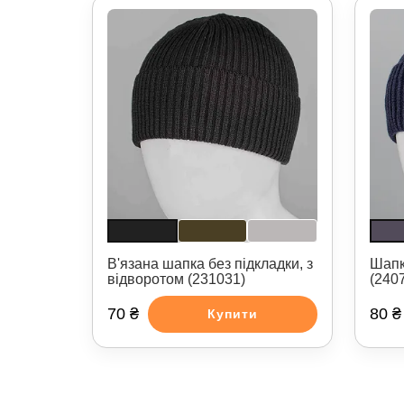
В'язана шапка без підкладки, з
Шапк
відворотом (231031)
(240
70 ₴
80 ₴
Купити