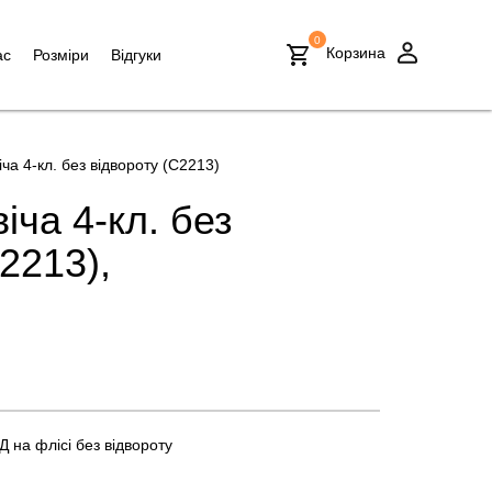
0
Корзина
ас
Розміри
Відгуки
ча 4-кл. без відвороту (С2213)
іча 4-кл. без
2213),
 на флісі без відвороту