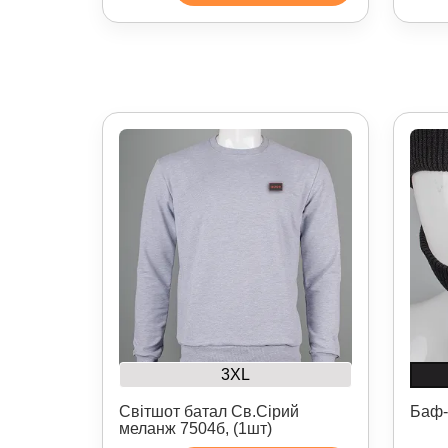
3XL
Світшот батал Св.Сірий
Баф-
меланж 7504б, (1шт)