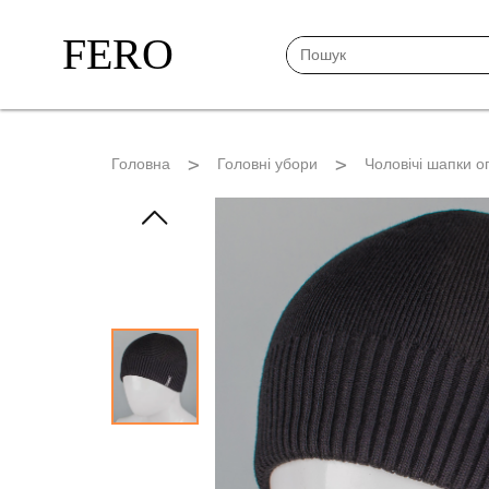
FERO
Головна
Головні убори
Чоловічі шапки о