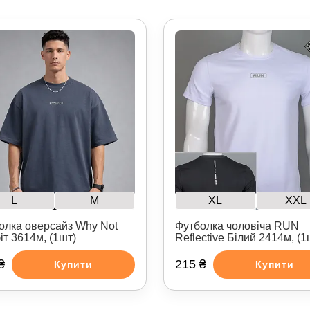
L
M
XL
XXL
олка оверсайз Why Not
Футболка чоловіча RUN
іт 3614м, (1шт)
Reflective Білий 2414м, (1
₴
215 ₴
Купити
Купити