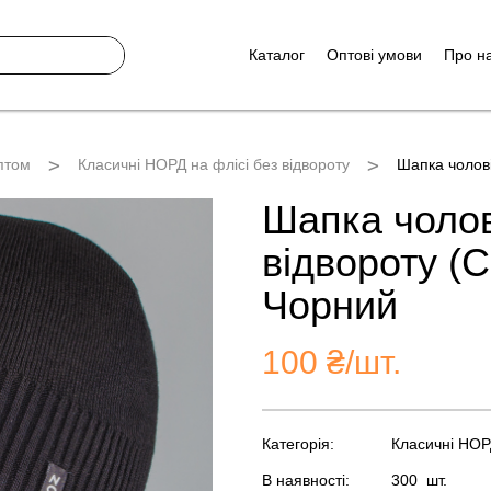
Каталог
Оптові умови
Про н
птом
Класичні НОРД на флісі без відвороту
Шапка чолові
Шапка чолов
відвороту (С
Чорний
100
₴/шт.
Категорія:
Класичні НОРД
В наявності:
300
шт.