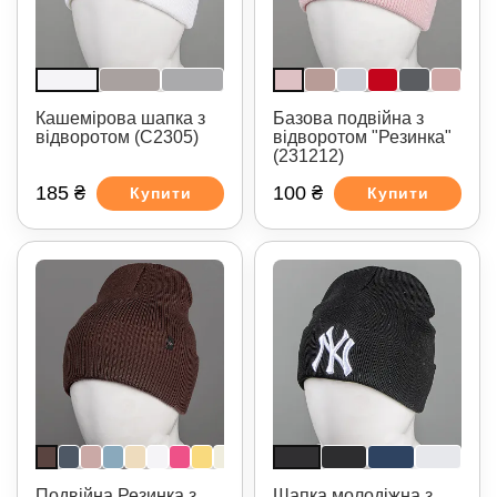
Кашемірова шапка з
Базова подвійна з
відворотом (С2305)
відворотом "Резинка"
(231212)
185 ₴
100 ₴
Купити
Купити
Подвійна Резинка з
Шапка молодіжна з