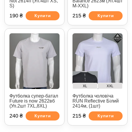
Not 2614п (Уп.4шт XS,
Balance 2623м (Уп.4шт
S)
M-XXL)
190 ₴
215 ₴
Купити
Купити
XL
XXL
Футболка супер-батал
Футболка чоловіча
Future is now 2622вб
RUN Reflective Білий
(Уп.2шт 7XL,8XL)
2414м, (1шт)
240 ₴
215 ₴
Купити
Купити