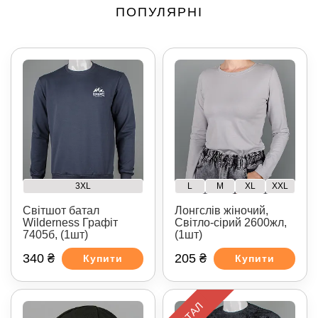
ПОПУЛЯРНІ
3XL
L
M
XL
XXL
Світшот батал
Лонгслів жіночий,
Wilderness Графіт
Світло-сірий 2600жл,
7405б, (1шт)
(1шт)
340 ₴
205 ₴
Купити
Купити
БАТАЛ