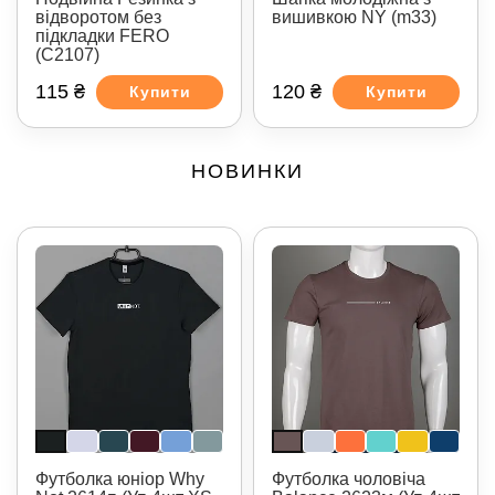
відворотом без
вишивкою NY (m33)
підкладки FERO
(С2107)
115 ₴
120 ₴
Купити
Купити
НОВИНКИ
Футболка юніор Why
Футболка чоловіча