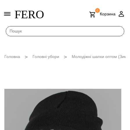
FERO
0
Корзина
Головна
Головні убори
Молодіжні шапки оптом (Зима