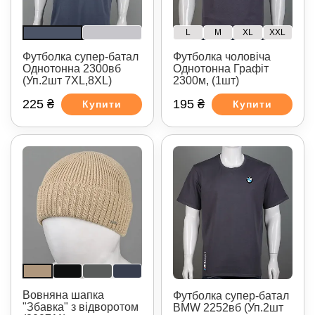
L
M
XL
XXL
Футболка супер-батал
Футболка чоловіча
Однотонна 2300вб
Однотонна Графіт
(Уп.2шт 7XL,8XL)
2300м, (1шт)
225 ₴
195 ₴
Купити
Купити
Вовняна шапка
Футболка супер-батал
"Збавка" з відворотом
BMW 2252вб (Уп.2шт