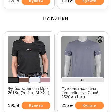
120 ₴
110 ₴
Купити
Купити
НОВИНКИ
XL
Футболка жіноча Мрій
Футболка чоловіча
2618ж (Уп.4шт M-XXL)
Fero reflective Сірий
2520м, (1шт)
190 ₴
215 ₴
Купити
Купити