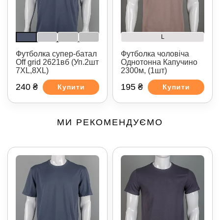
L
Футболка супер-батал
Футболка чоловіча
Off grid 2621вб (Уп.2шт
Однотонна Капучино
7XL,8XL)
2300м, (1шт)
240 ₴
195 ₴
Купити
Купити
МИ РЕКОМЕНДУЄМО