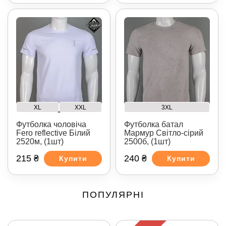
XL
XXL
3XL
Футболка чоловіча
Футболка батал
Fero reflective Білий
Мармур Світло-сірий
2520м, (1шт)
2500б, (1шт)
215 ₴
240 ₴
Купити
Купити
ПОПУЛЯРНІ