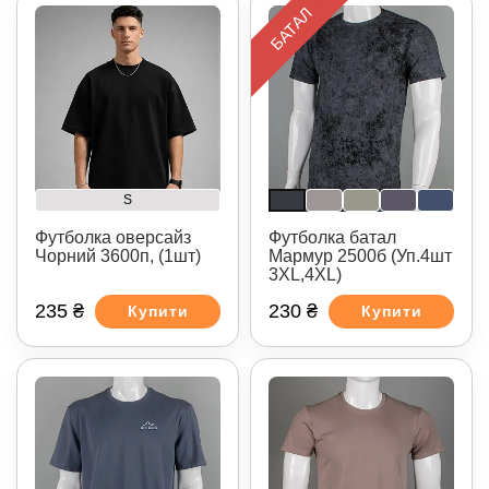
БАТАЛ
S
Футболка оверсайз
Футболка батал
Чорний 3600п, (1шт)
Мармур 2500б (Уп.4шт
3XL,4XL)
235 ₴
230 ₴
Купити
Купити