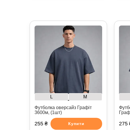
L
M
Футболка оверсайз Графіт
Футб
3600м, (1шт)
Граф
255 ₴
275 
Купити