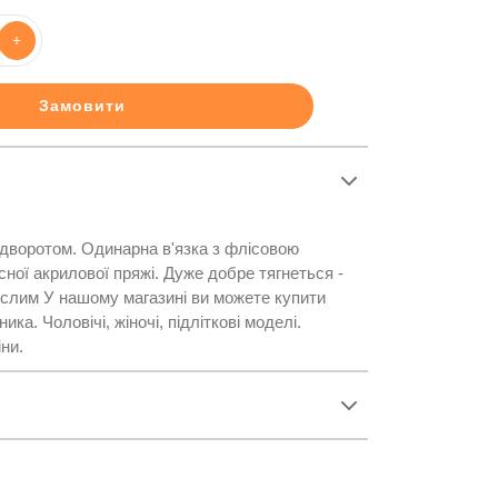
+
Замовити
ідворотом. Одинарна в'язка з флісовою
сної акрилової пряжі. Дуже добре тягнеться -
орослим У нашому магазині ви можете купити
ка. Чоловічі, жіночі, підліткові моделі.
іни.