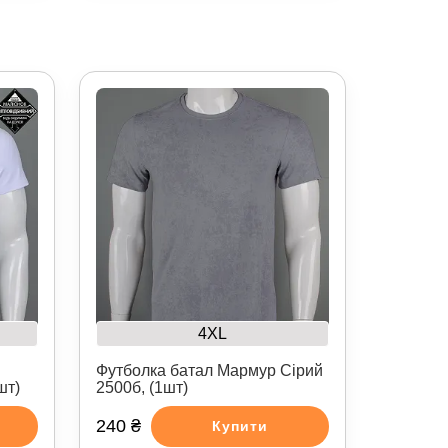
4XL
Футболка батал Мармур Сірий
шт)
2500б, (1шт)
240 ₴
Купити