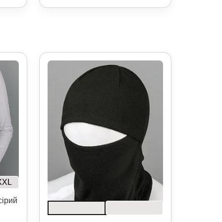
XXL
сірий