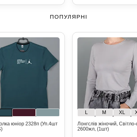
ПОПУЛЯРНІ
L
M
XL
олка юніор 2328п (Уп.4шт
Лонгслів жіночий, Світло-
S)
2600жл, (1шт)