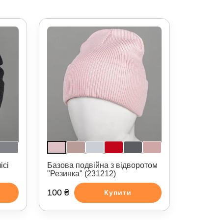
ісі
Базова подвійна з відворотом
"Резинка" (231212)
100 ₴
Купити