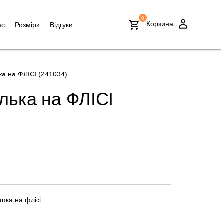
0
Корзина
ас
Розміри
Відгуки
а на ФЛІСІ (241034)
лька на ФЛІСІ
пка на флісі