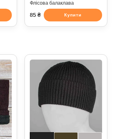
Флісова балаклава
85 ₴
Купити