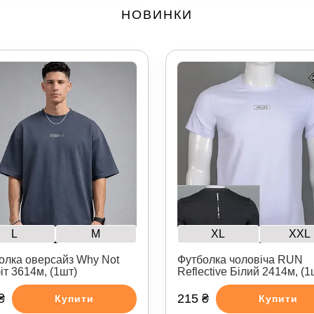
НОВИНКИ
L
M
XL
XXL
олка оверсайз Why Not
Футболка чоловіча RUN
іт 3614м, (1шт)
Reflective Білий 2414м, (1
₴
215 ₴
Купити
Купити