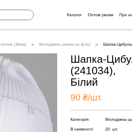
Каталог
Оптові умови
Про н
 оптом (Зима)
Молодіжна шапка на флісі
Шапка-Цибульк
Шапка-Цибу
(241034),
Білий
90
₴/шт.
Категорія:
Молодіжна ша
В наявності:
20
шт.