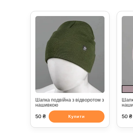
Шапка подвійна з відворотом з
Шапк
нашивкою
наш
50 ₴
50 ₴
Купити