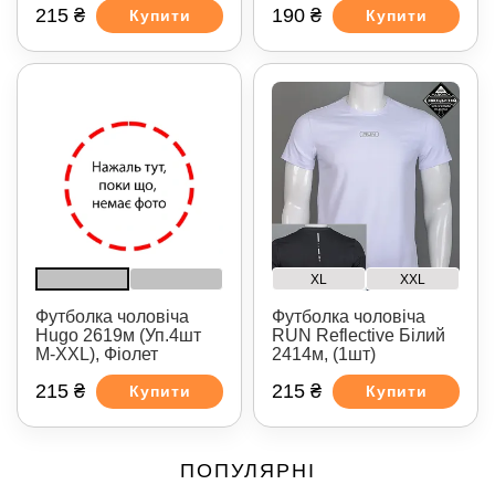
215 ₴
190 ₴
Купити
Купити
XL
XXL
Футболка чоловіча
Футболка чоловіча
Hugo 2619м (Уп.4шт
RUN Reflective Білий
M-XXL), Фіолет
2414м, (1шт)
215 ₴
215 ₴
Купити
Купити
ПОПУЛЯРНІ