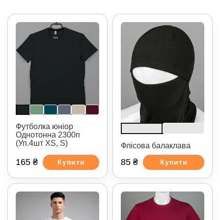
Футболка юніор
Однотонна 2300п
(Уп.4шт XS, S)
Флісова балаклава
165 ₴
85 ₴
Купити
Купити