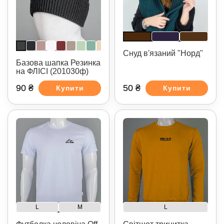
Снуд в'язаний "Норд"
Базова шапка Резинка
на ФЛІСІ (201030ф)
90 ₴
50 ₴
Купити
Купити
L
M
L