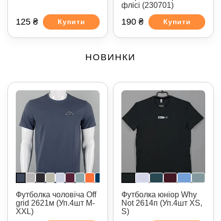
флiсі (230701)
125 ₴
190 ₴
Купити
Купити
НОВИНКИ
Футболка чоловіча Off
Футболка юніор Why
grid 2621м (Уп.4шт M-
Not 2614п (Уп.4шт XS,
XXL)
S)