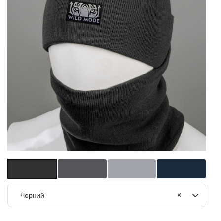
Чорний
×