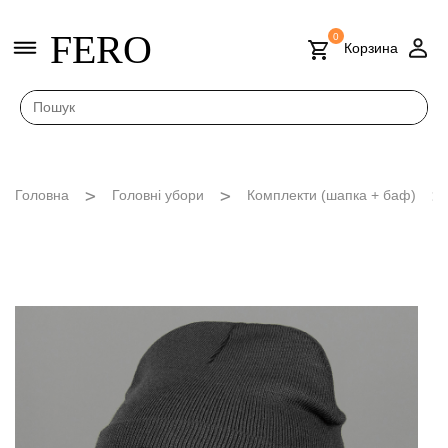
FERO
0
Корзина
Головна
Головні убори
Комплекти (шапка + баф)