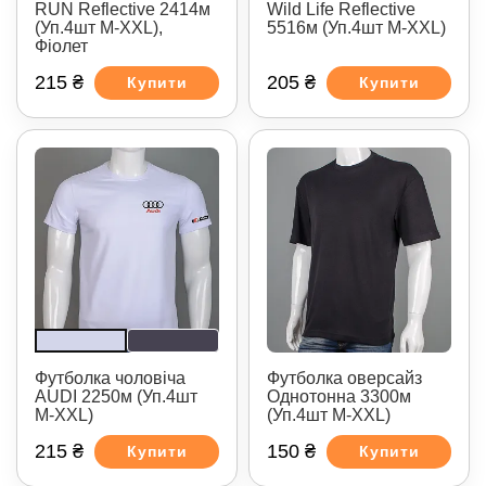
RUN Reflective 2414м
Wild Life Reflective
(Уп.4шт M-XXL),
5516м (Уп.4шт M-XXL)
Фіолет
215 ₴
205 ₴
Купити
Купити
Футболка чоловіча
Футболка оверсайз
AUDI 2250м (Уп.4шт
Однотонна 3300м
M-XXL)
(Уп.4шт M-XXL)
215 ₴
150 ₴
Купити
Купити