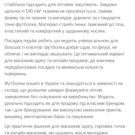
стабільно підходить для оптових закупівель. Завдяки
щільності 190 г/м² тканина не просвічується, тримає
форму після прання та виглядає дорожче за стандартні
тонкі футболки. Матеріал стрейч пеньє приємний до тіла,
еластичний та комфортний у щоденному носінні.
Посадка regular робить цю модель універсальною для
більшості клієнтів: футболка добре сідає по фігурі, не
облягає і не виглядає мішкувато. Це оптимальний варіант
для магазинів одягу та онлайн-продажів, де важлива
передбачувана посадка та мінімальна кількість
повернень.
Футболки пошиті в Україні та знаходяться в наявності на
складі, що дозволяє швидко формувати оптові
замовлення без очікування на виробництво. Модель
ідеально підходить як для продажу під власним брендом,
так і для брендування: ми виконуємо нанесення принтів,
вишивку, виготовляємо бірки та пакування.
Це практичне рішення для магазинів одягу, торгових точок
та онлайн-магазинів, які шукають якісні молодіжні