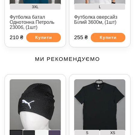
3XL
L
Футболка батал
Футболка оверсайз
Однотонна Петроль
Білий 3600м, (1шт)
2300б, (1шт)
210 ₴
255 ₴
Купити
Купити
МИ РЕКОМЕНДУЄМО
S
XS