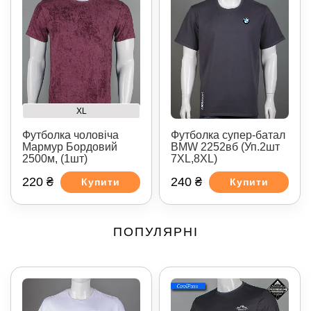
XL
Футболка чоловіча
Футболка супер-батал
Мармур Бордовий
BMW 2252вб (Уп.2шт
2500м, (1шт)
7XL,8XL)
220 ₴
240 ₴
Купити
Купити
ПОПУЛЯРНІ