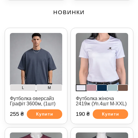
НОВИНКИ
L
M
Футболка оверсайз
Футболка жіноча
Графіт 3600м, (1шт)
2419ж (Уп.4шт M-XXL)
255 ₴
190 ₴
Купити
Купити