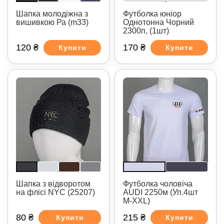
Шапка молодіжна з
Футболка юніор
вишивкою Ра (m33)
Однотонна Чорний
2300п, (1шт)
120 ₴
170 ₴
Купити
Купити
Шапка з відворотом
Футболка чоловіча
на флісі NYC (25207)
AUDI 2250м (Уп.4шт
M-XXL)
80 ₴
215 ₴
Купити
Купити