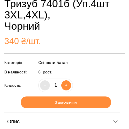
Тризуб 7401б (Уп.4шт
3XL,4XL),
Чорний
340
₴/шт.
Категорія:
Світшоти Батал
В наявності:
6
рост.
Кількість:
–
+
Замовити
Опис