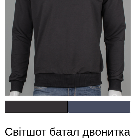
Світшот батал двонитка