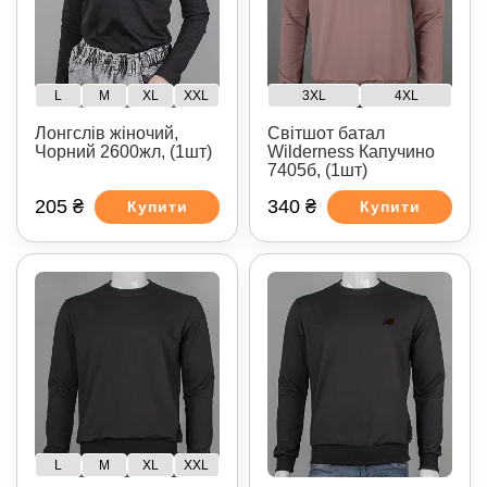
L
M
XL
XXL
3XL
4XL
Лонгслів жіночий,
Світшот батал
Чорний 2600жл, (1шт)
Wilderness Капучино
7405б, (1шт)
205 ₴
340 ₴
Купити
Купити
L
M
XL
XXL