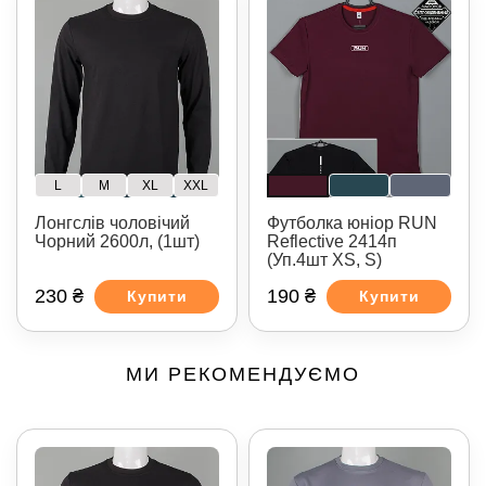
L
M
XL
XXL
Лонгслів чоловічий
Футболка юніор RUN
Чорний 2600л, (1шт)
Reflective 2414п
(Уп.4шт XS, S)
230 ₴
190 ₴
Купити
Купити
МИ РЕКОМЕНДУЄМО