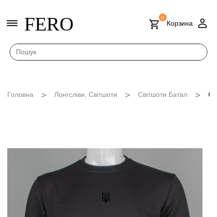
FERO
0
Корзина
Головна
Лонгсліви, Світшоти
Світшоти Батал
Св