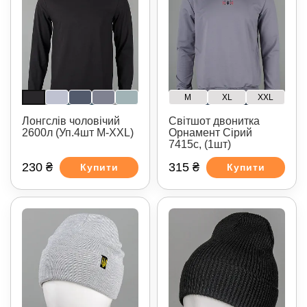
M
XL
XXL
Лонгслів чоловічий
Світшот двонитка
2600л (Уп.4шт M-XXL)
Орнамент Сірий
7415с, (1шт)
230 ₴
315 ₴
Купити
Купити