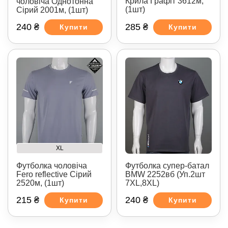
Крила Графіт 3612м,
чоловіча Однотонна
(1шт)
Сірий 2001м, (1шт)
240 ₴
285 ₴
Купити
Купити
XL
Футболка чоловіча
Футболка супер-батал
Fero reflective Сірий
BMW 2252вб (Уп.2шт
2520м, (1шт)
7XL,8XL)
215 ₴
240 ₴
Купити
Купити