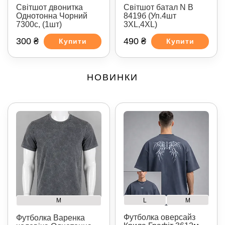
Світшот двонитка
Світшот батал N B
Однотонна Чорний
8419б (Уп.4шт
7300с, (1шт)
3XL,4XL)
300 ₴
490 ₴
Купити
Купити
НОВИНКИ
L
M
M
Футболка оверсайз
Футболка Варенка