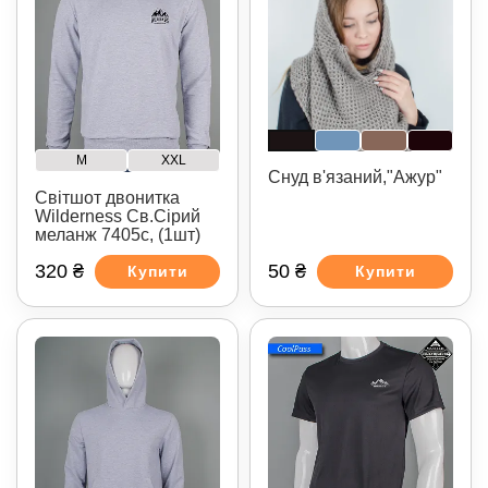
M
XXL
Снуд в'язаний,"Ажур"
Світшот двонитка
Wilderness Св.Сірий
меланж 7405с, (1шт)
320 ₴
50 ₴
Купити
Купити