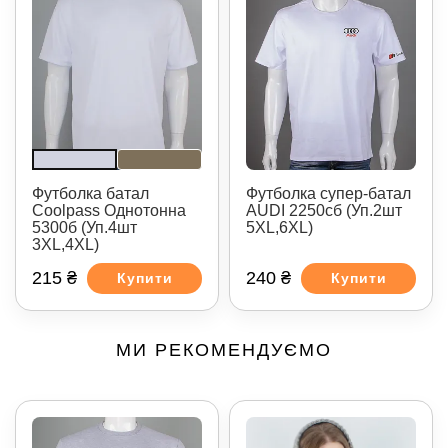
Футболка батал
Футболка супер-батал
Coolpass Однотонна
AUDI 2250сб (Уп.2шт
5300б (Уп.4шт
5XL,6XL)
3XL,4XL)
215 ₴
240 ₴
Купити
Купити
МИ РЕКОМЕНДУЄМО