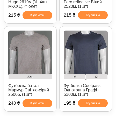
Hugo 2619м (Уп.4шт
Fero reflective Білий
M-XXL), Фіолет
2520м, (1шт)
215 ₴
215 ₴
Купити
Купити
3XL
M
XL
Футболка батал
Футболка Coolpass
Мармур Світло-сірий
Однотонна Графіт
2500б, (1шт)
5300м, (1шт)
240 ₴
195 ₴
Купити
Купити