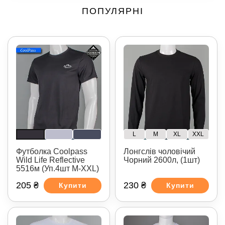
ПОПУЛЯРНІ
L
M
XL
XXL
Футболка Coolpass
Лонгслів чоловічий
Wild Life Reflective
Чорний 2600л, (1шт)
5516м (Уп.4шт M-XXL)
205 ₴
230 ₴
Купити
Купити