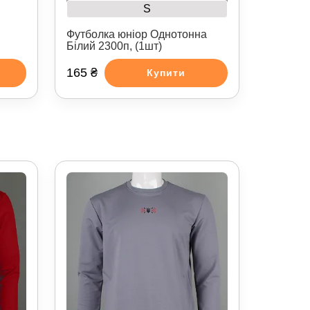
S
Футболка юніор Однотонна
Білий 2300п, (1шт)
165 ₴
Купити