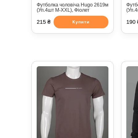
Футболка чоловіча Hugo 2619м
Футб
(Уп.4шт M-XXL), Фіолет
(Уп.
215 ₴
190 
Купити