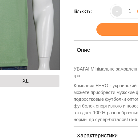
Кількість:
–
Опис
УВАГА! Мінімальне замовленн
грн.
XL
Компания FERO - украинский
можете приобрести мужские ф
подростковые футболки оптом
футболок спортивного и повс
это даёт 1000+ разнообразны
нормы до супер-баталов! (5-6
Характеристики