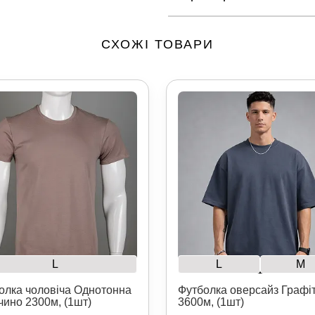
СХОЖІ ТОВАРИ
L
L
M
олка чоловіча Однотонна
Футболка оверсайз Графі
чино 2300м, (1шт)
3600м, (1шт)