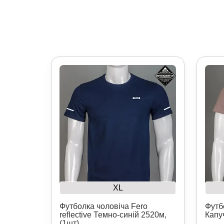
XL
Футболка чоловіча Fero
Футб
reflective Темно-синій 2520м,
Капу
(1шт)