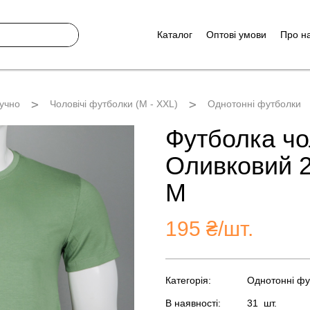
Каталог
Оптові умови
Про н
учно
Чоловічі футболки (M - XXL)
Однотонні футболки
Футболка чо
Оливковий 2
M
195
₴/шт.
Категорія:
Однотонні фу
В наявності:
31
шт.