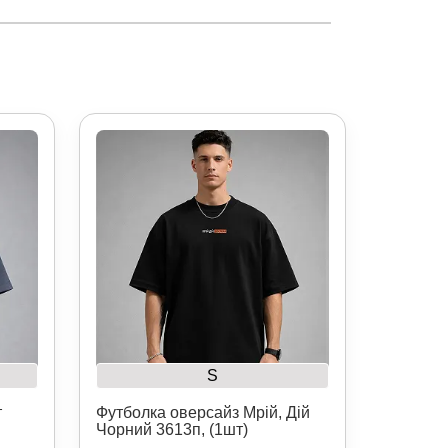
S
т
Футболка оверсайз Мрій, Дій
Чорний 3613п, (1шт)