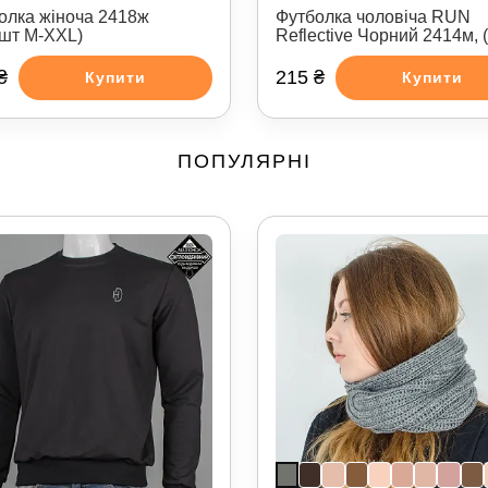
олка жіноча 2418ж
Футболка чоловіча RUN
4шт M-XXL)
Reflective Чорний 2414м, 
₴
215 ₴
Купити
Купити
ПОПУЛЯРНІ