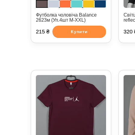
Футболка чоловіча Balance
Світ
2623м (Уп.4шт M-XXL)
refle
215 ₴
320 
Купити