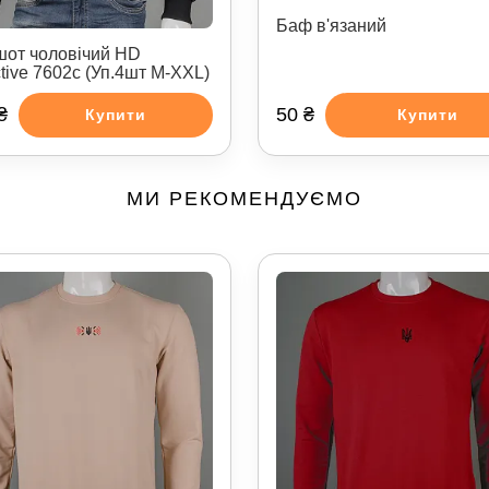
Баф в'язаний
шот чоловічий HD
ctive 7602с (Уп.4шт M-XXL)
₴
50 ₴
Купити
Купити
МИ РЕКОМЕНДУЄМО