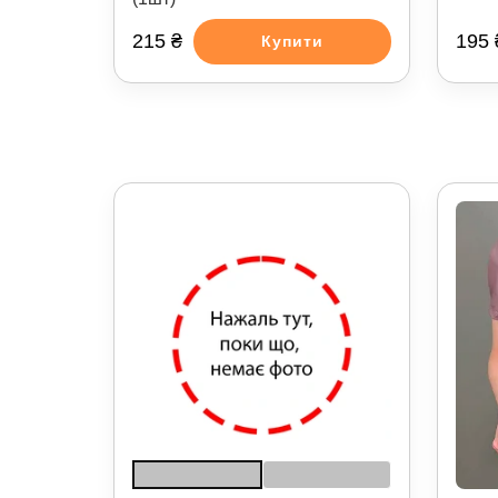
215 ₴
195 
Купити