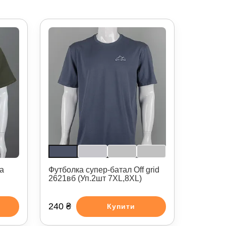
а
Футболка супер-батал Off grid
2621вб (Уп.2шт 7XL,8XL)
240 ₴
Купити