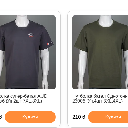
олка супер-батал AUDI
Футболка батал Однотонн
вб (Уп.2шт 7XL,8XL)
2300б (Уп.4шт 3XL,4XL)
₴
210 ₴
Купити
Купити