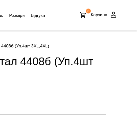
0
Корзина
ас
Розміри
Відгуки
 4408б (Уп.4шт 3XL,4XL)
тал 4408б (Уп.4шт