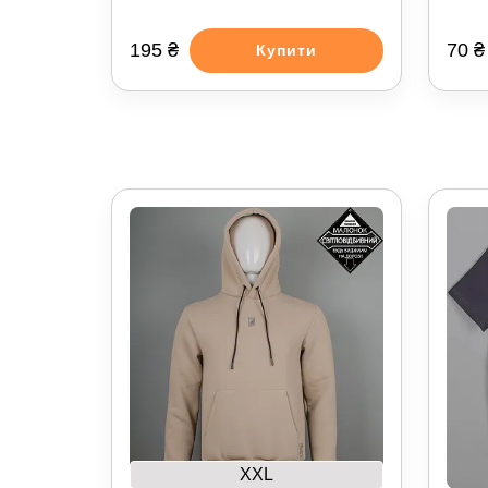
195 ₴
70 ₴
Купити
XXL