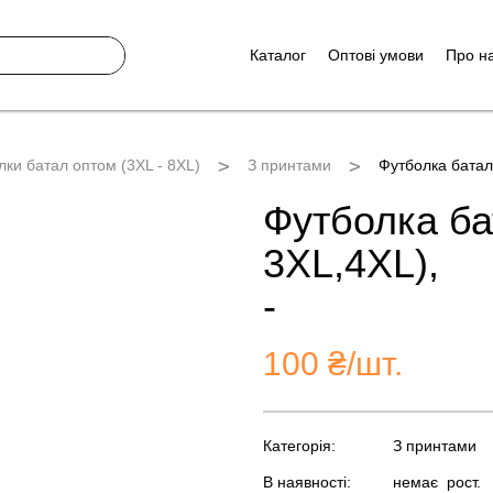
Каталог
Оптові умови
Про н
лки батал оптом (3XL - 8XL)
З принтами
Футболка батал
Футболка ба
3XL,4XL),
-
100
₴/шт.
Категорія:
З принтами
В наявності:
немає
рост.