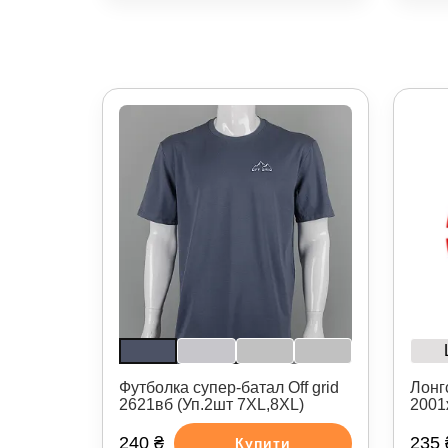
Лонг
Футболка супер-батал Off grid
2001
2621вб (Уп.2шт 7XL,8XL)
240 ₴
235 
Купити