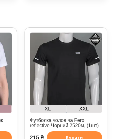
XL
XXL
2ж
Футболка чоловіча Fero
reflective Чорний 2520м, (1шт)
215 ₴
Купити