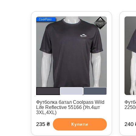
Футболка батал Coolpass Wild
Футб
Life Reflective 5516б (Уп.4шт
2250
3XL,4XL)
235 ₴
240 
Купити