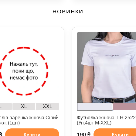
НОВИНКИ
L
XL
XXL
слів варенка жіноча Сірий
Футболка жіноча T H 252
жл, (1шт)
(Уп.4шт M-XXL)
₴
190 ₴
Купити
Купити