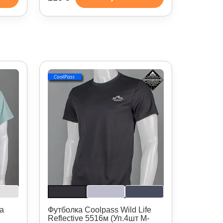
а
Футболка Coolpass Wild Life
Reflective 5516м (Уп.4шт M-