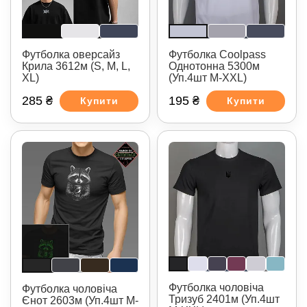
Футболка оверсайз
Футболка Coolpass
Крила 3612м (S, M, L,
Однотонна 5300м
XL)
(Уп.4шт M-XXL)
285 ₴
195 ₴
Купити
Купити
Футболка чоловіча
Футболка чоловіча
Тризуб 2401м (Уп.4шт
Єнот 2603м (Уп.4шт M-