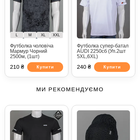
L
M
XL
XXL
Футболка чоловіча
Футболка супер-батал
Мармур Чорний
AUDI 2250сб (Уп.2шт
2500м, (1шт)
5XL,6XL)
210 ₴
240 ₴
Купити
Купити
МИ РЕКОМЕНДУЄМО