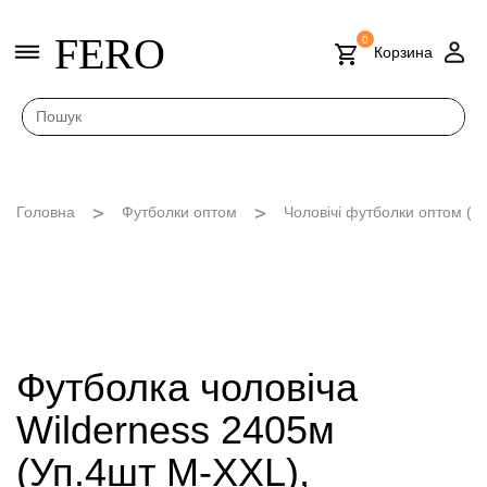
FERO
0
Корзина
Головна
Футболки оптом
Чоловічі футболки оптом (M
Футболка чоловіча
Wilderness 2405м
(Уп.4шт M-XXL),