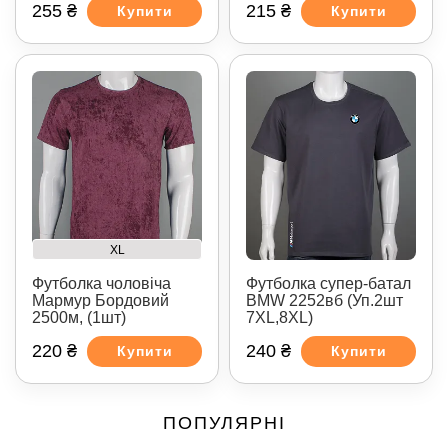
255 ₴
215 ₴
Купити
Купити
XL
Футболка чоловіча
Футболка супер-батал
Мармур Бордовий
BMW 2252вб (Уп.2шт
2500м, (1шт)
7XL,8XL)
220 ₴
240 ₴
Купити
Купити
ПОПУЛЯРНІ