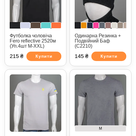
Футболка чоловіча
Одинарна Резинка +
Fero reflective 2520м
Подвійний Баф
(Уп.4шт M-XXL)
(С2210)
215 ₴
145 ₴
Купити
Купити
M