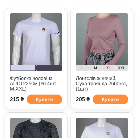
L
M
XL
XXL
Футболка чоловіча
Лонгслів жіночий,
AUDI 2250м (Уп.4шт
Суха троянда 2600жл,
M-XXL)
(1шт)
215 ₴
205 ₴
Купити
Купити