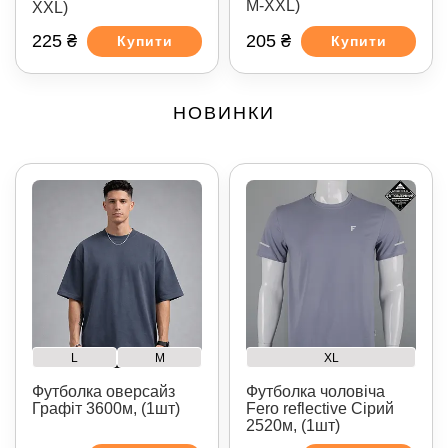
M-XXL)
XXL)
225 ₴
205 ₴
Купити
Купити
НОВИНКИ
L
M
XL
Футболка оверсайз
Футболка чоловіча
Графіт 3600м, (1шт)
Fero reflective Сірий
2520м, (1шт)