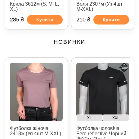
Крила 3612м (S, M, L,
Воля 2307м (Уп.4шт
XL)
M-XXL)
285 ₴
210 ₴
Купити
Купити
НОВИНКИ
XL
XXL
Футболка жіноча
Футболка чоловіча
2418ж (Уп.4шт M-XXL)
Fero reflective Чорний
2520м, (1шт)