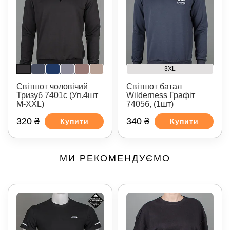
3XL
Світшот чоловічий
Світшот батал
Тризуб 7401с (Уп.4шт
Wilderness Графіт
M-XXL)
7405б, (1шт)
320 ₴
340 ₴
Купити
Купити
МИ РЕКОМЕНДУЄМО