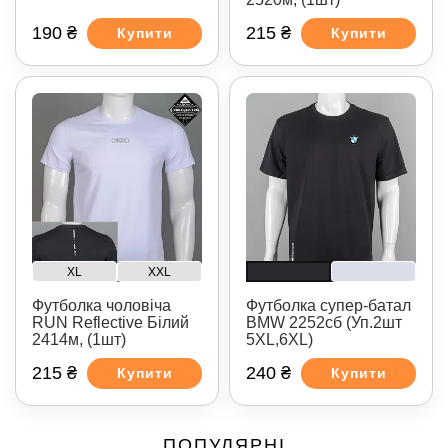
190 ₴
215 ₴
Купити
Купити
XL
XXL
Футболка чоловіча
Футболка супер-батал
RUN Reflective Білий
BMW 2252сб (Уп.2шт
2414м, (1шт)
5XL,6XL)
215 ₴
240 ₴
Купити
Купити
ПОПУЛЯРНІ