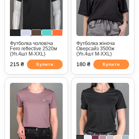
Футболка чоловіча
Футболка жіноча
Fero reflective 2520м
Оверсайз 3500ж
(Уп.4шт M-XXL)
(Уп.4шт M-XXL)
215 ₴
180 ₴
Купити
Купити