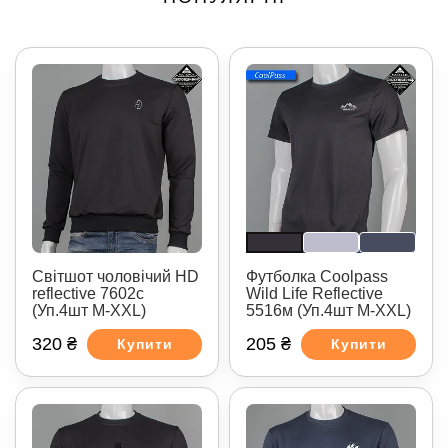
Світшот чоловічий HD
Футболка Coolpass
reflective 7602с
Wild Life Reflective
(Уп.4шт M-XXL)
5516м (Уп.4шт M-XXL)
320 ₴
205 ₴
Купити
Купити