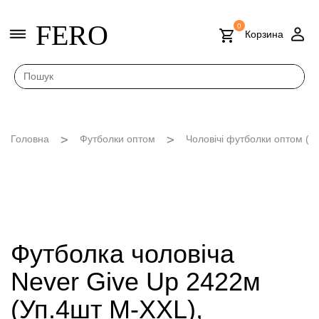
FERO
0
Корзина
Головна
Футболки оптом
Чоловічі футболки оптом (M
Футболка чоловіча
Never Give Up 2422м
(Уп.4шт M-XXL),