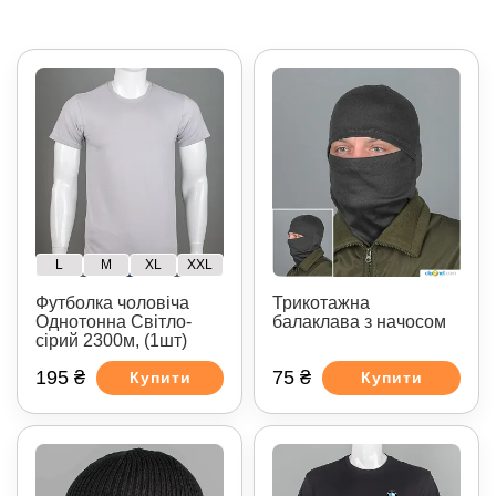
L
M
XL
XXL
Трикотажна
Футболка чоловіча
балаклава з начосом
Однотонна Світло-
сірий 2300м, (1шт)
195 ₴
75 ₴
Купити
Купити