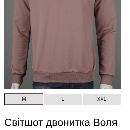
M
L
XXL
Світшот двонитка Воля