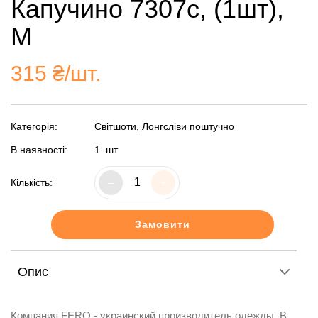
Капучино 7307с, (1шт),
M
315
₴/шт.
Категорія:
Світшоти, Лонгсліви поштучно
В наявності:
1
шт.
Кількість:
–
+
Замовити
Опис
Компания FERO - украинский производитель одежды. В