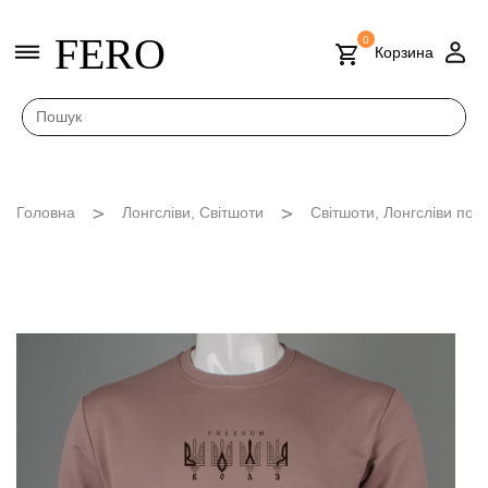
FERO
0
Корзина
Головна
Лонгсліви, Світшоти
Світшоти, Лонгсліви пош