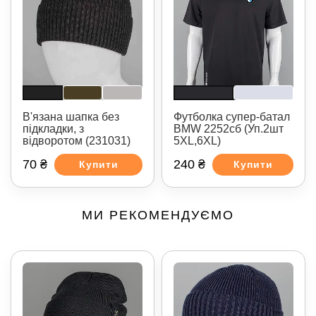
В'язана шапка без
Футболка супер-батал
підкладки, з
BMW 2252сб (Уп.2шт
відворотом (231031)
5XL,6XL)
70 ₴
240 ₴
Купити
Купити
МИ РЕКОМЕНДУЄМО