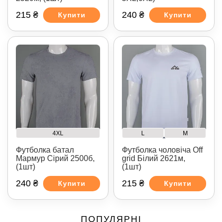
215 ₴
240 ₴
Купити
Купити
4XL
L
M
Футболка батал
Футболка чоловіча Off
Мармур Сірий 2500б,
grid Білий 2621м,
(1шт)
(1шт)
240 ₴
215 ₴
Купити
Купити
ПОПУЛЯРНІ