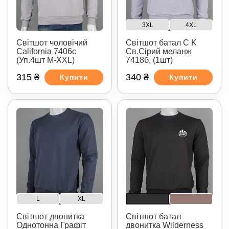
3XL
4XL
Світшот чоловічий
Світшот батал C K
California 7406с
Св.Сірий меланж
(Уп.4шт M-XXL)
7418б, (1шт)
315 ₴
340 ₴
Купити
Купити
L
XL
Світшот двонитка
Світшот батал
Однотонна Графіт
двонитка Wilderness