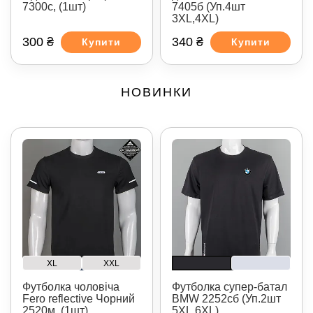
7300с, (1шт)
7405б (Уп.4шт
3XL,4XL)
300 ₴
340 ₴
Купити
Купити
НОВИНКИ
XL
XXL
Футболка чоловіча
Футболка супер-батал
Fero reflective Чорний
BMW 2252сб (Уп.2шт
2520м, (1шт)
5XL,6XL)