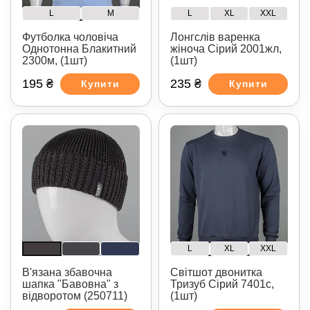
L
XL
XXL
L
M
Лонгслів варенка
Футболка чоловіча
жіноча Сірий 2001жл,
Однотонна Блакитний
(1шт)
2300м, (1шт)
195 ₴
235 ₴
Купити
Купити
L
XL
XXL
В'язана збавочна
Світшот двонитка
шапка "Бавовна" з
Тризуб Сірий 7401с,
відворотом (250711)
(1шт)