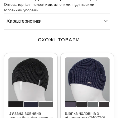
Оптова торгівля чоловічими, жіночими, підлітковими
головними уборами
Характеристики
СХОЖІ ТОВАРИ
В'язана вовняна
Шапка чоловіча з
шапка без підкладки, з
відворотом (240720)