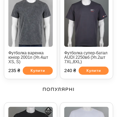
Футболка супер-батал
Футболка варенка
AUDI 2250вб (Уп.2шт
юніор 2001п (Уп.4шт
7XL,8XL)
XS, S)
235 ₴
240 ₴
Купити
Купити
ПОПУЛЯРНІ