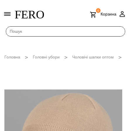
FERO
0
Корзина
Головна
Головні убори
Чоловічі шапки оптом
Бю