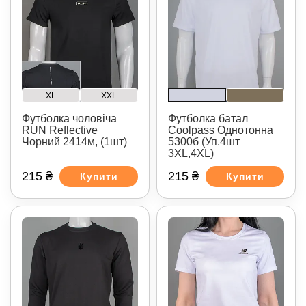
XL
XXL
Футболка чоловіча
Футболка батал
RUN Reflective
Coolpass Однотонна
Чорний 2414м, (1шт)
5300б (Уп.4шт
3XL,4XL)
215 ₴
215 ₴
Купити
Купити