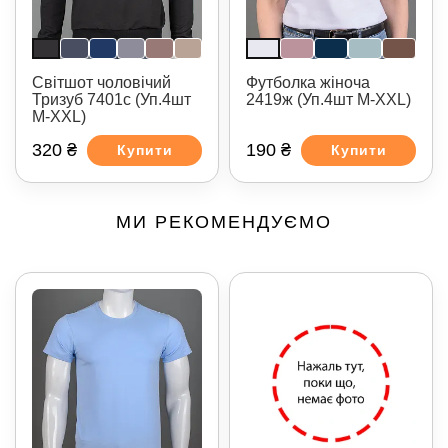
Світшот чоловічий
Футболка жіноча
Тризуб 7401с (Уп.4шт
2419ж (Уп.4шт M-XXL)
M-XXL)
320 ₴
190 ₴
Купити
Купити
МИ РЕКОМЕНДУЄМО