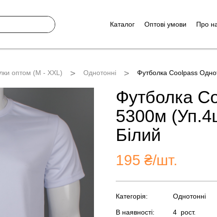
Каталог
Оптові умови
Про н
лки оптом (M - XXL)
Однотонні
Футболка Coolpass Одно
Футболка Co
5300м (Уп.4
Білий
195
₴/шт.
Категорія:
Однотонні
В наявності:
4
рост.