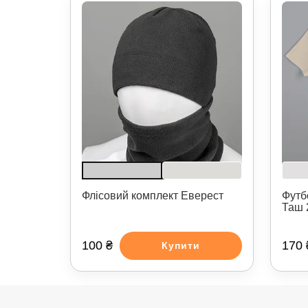
Флісовий комплект Еверест
Футб
Таш 
100 ₴
170 
Купити