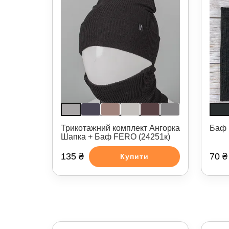
Трикотажний комплект Ангорка
Баф 
Шапка + Баф FERO (24251к)
135 ₴
70 ₴
Купити