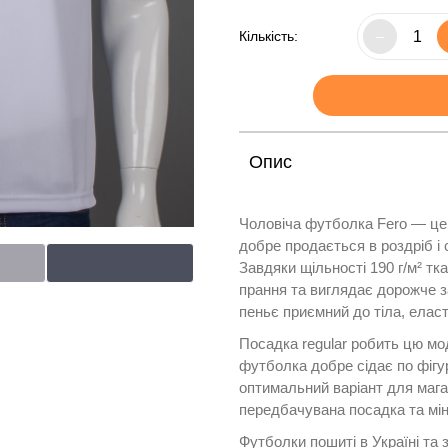
Кількість:
–
Опис
Чоловіча футболка Fero — це 
добре продається в роздріб і 
Завдяки щільності 190 г/м² тк
прання та виглядає дорожче з
пеньє приємний до тіла, елас
Посадка regular робить цю мо
футболка добре сідає по фігур
оптимальний варіант для мага
передбачувана посадка та мін
Футболки пошиті в Україні та 