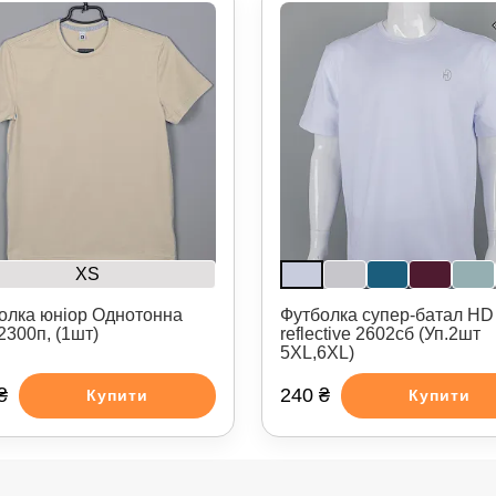
XS
олка юніор Однотонна
Футболка супер-батал HD
2300п, (1шт)
reflective 2602сб (Уп.2шт
5XL,6XL)
₴
240 ₴
Купити
Купити