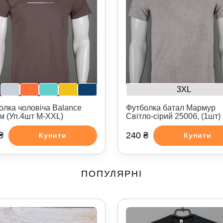
3XL
олка чоловіча Balance
Футболка батал Мармур
м (Уп.4шт M-XXL)
Світло-сірий 2500б, (1шт)
₴
240 ₴
Купити
Купити
ПОПУЛЯРНІ