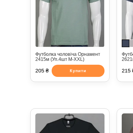
Футболка чоловіча Орнамент
Футбо
2415м (Уп.4шт M-XXL)
2621
205 ₴
215 
Купити