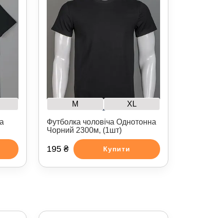
M
XL
а
Футболка чоловіча Однотонна
Чорний 2300м, (1шт)
195 ₴
Купити