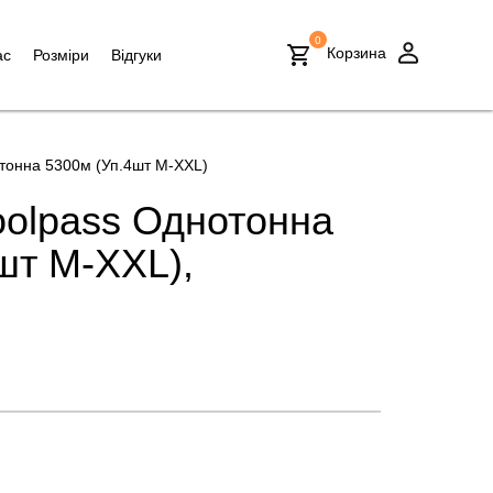
0
Корзина
ас
Розміри
Відгуки
тонна 5300м (Уп.4шт M-XXL)
olpass Однотонна
шт M-XXL),