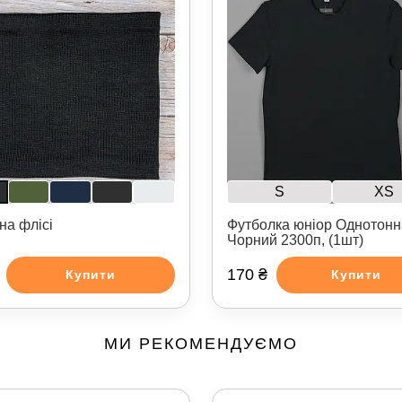
S
XS
на флісі
Футболка юніор Однотонн
Чорний 2300п, (1шт)
170 ₴
Купити
Купити
МИ РЕКОМЕНДУЄМО