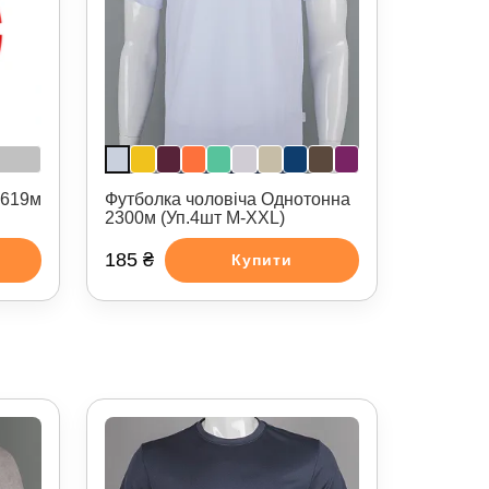
2619м
Футболка чоловіча Однотонна
2300м (Уп.4шт M-XXL)
185 ₴
Купити