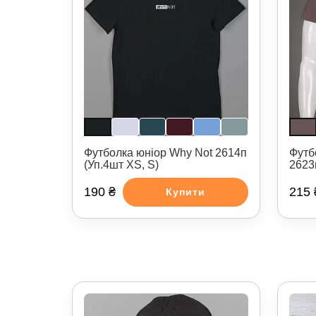
Футболка юніор Why Not 2614п
Футб
(Уп.4шт XS, S)
2623
190 ₴
215 
Купити