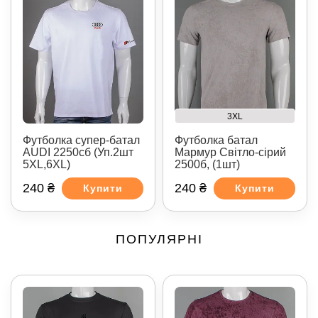
3XL
Футболка супер-батал
Футболка батал
AUDI 2250сб (Уп.2шт
Мармур Світло-сірий
5XL,6XL)
2500б, (1шт)
240 ₴
240 ₴
Купити
Купити
ПОПУЛЯРНІ