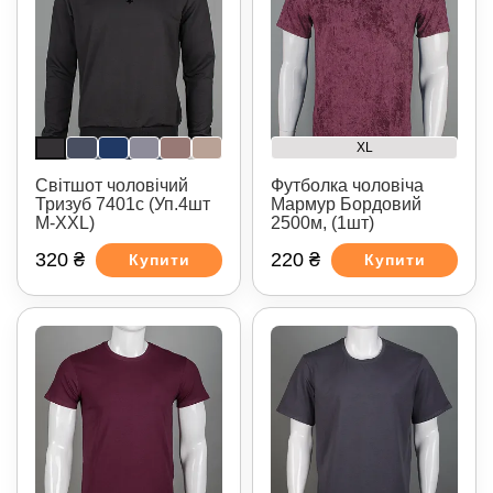
XL
Світшот чоловічий
Футболка чоловіча
Тризуб 7401с (Уп.4шт
Мармур Бордовий
M-XXL)
2500м, (1шт)
320 ₴
220 ₴
Купити
Купити