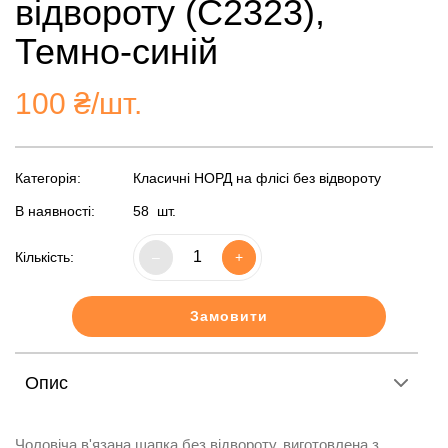
відвороту (С2323),
Темно-синій
100
₴/шт.
Категорія:
Класичні НОРД на флісі без відвороту
В наявності:
58
шт.
Кількість:
–
+
Замовити
Опис
Чоловіча в'язана шапка без відвороту, виготовлена з