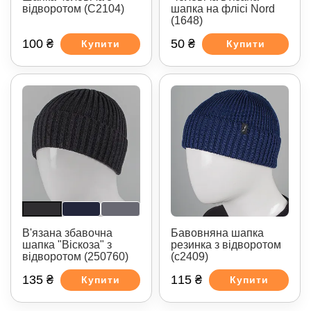
відворотом (C2104)
шапка на флісі Nord
(1648)
100 ₴
50 ₴
Купити
Купити
В'язана збавочна
Бавовняна шапка
шапка "Віскоза" з
резинка з відворотом
відворотом (250760)
(с2409)
135 ₴
115 ₴
Купити
Купити