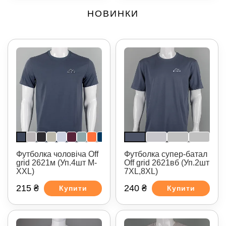
НОВИНКИ
Футболка чоловіча Off
Футболка супер-батал
grid 2621м (Уп.4шт M-
Off grid 2621вб (Уп.2шт
XXL)
7XL,8XL)
215 ₴
240 ₴
Купити
Купити