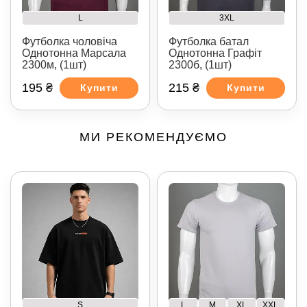
L
3XL
Футболка чоловіча
Футболка батал
Однотонна Марсала
Однотонна Графіт
2300м, (1шт)
2300б, (1шт)
195 ₴
215 ₴
Купити
Купити
МИ РЕКОМЕНДУЄМО
S
L
M
XL
XXL