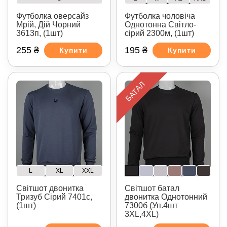
Футболка оверсайз
Футболка чоловіча
Мрій, Дій Чорний
Однотонна Світло-
3613п, (1шт)
сірий 2300м, (1шт)
255 ₴
195 ₴
Купити
Купити
БАТАЛ
L
XL
XXL
Світшот двонитка
Світшот батал
Тризуб Сірий 7401с,
двонитка Однотонний
(1шт)
7300б (Уп.4шт
3XL,4XL)