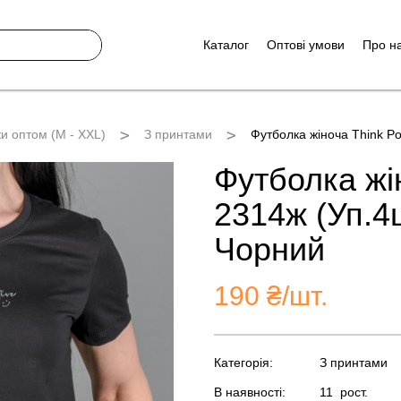
Каталог
Оптові умови
Про н
и оптом (M - XXL)
З принтами
Футболка жіноча Think Po
Футболка жін
2314ж (Уп.4
Чорний
190
₴/шт.
Категорія:
З принтами
В наявності:
11
рост.