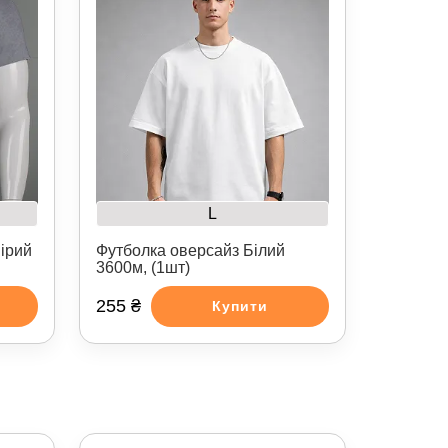
L
ірий
Футболка оверсайз Білий
3600м, (1шт)
255 ₴
Купити