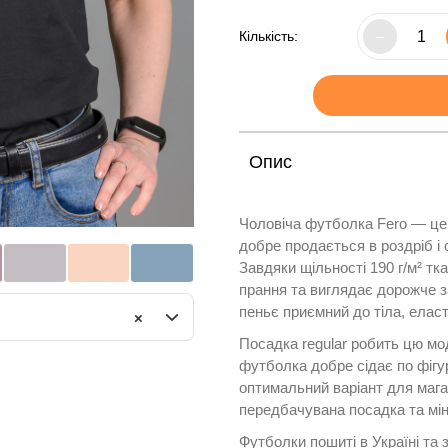
Кількість:
–
Опис
Чоловіча футболка Fero — це 
добре продається в роздріб і 
Завдяки щільності 190 г/м² тк
прання та виглядає дорожче з
пеньє приємний до тіла, елас
×
Посадка regular робить цю мо
футболка добре сідає по фігур
оптимальний варіант для мага
передбачувана посадка та мін
Футболки пошиті в Україні та 