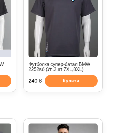
MW
Футболка супер-батал BMW
2252вб (Уп.2шт 7XL,8XL)
240 ₴
Купити