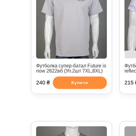
Футболка супер-батал Future is
Футб
now 2622вб (Уп.2шт 7XL,8XL)
refle
240 ₴
215 
Купити