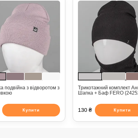
а подвійна з відворотом з
Трикотажний комплект Ан
ивкою
Шапка + Баф FERO (2425
130 ₴
Купити
Купити