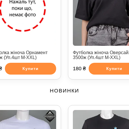
олка жіноча Орнамент
Футболка жіноча Оверсай
ж (Уп.4шт M-XXL)
3500ж (Уп.4шт M-XXL)
₴
180 ₴
Купити
Купити
НОВИНКИ