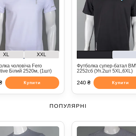
XL
XXL
олка чоловіча Fero
Футболка супер-батал B
ctive Білий 2520м, (1шт)
2252сб (Уп.2шт 5XL,6XL)
₴
240 ₴
Купити
Купити
ПОПУЛЯРНІ