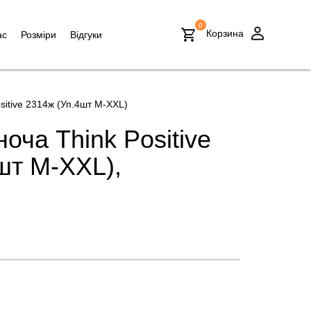
0
Корзина
ас
Розміри
Відгуки
sitive 2314ж (Уп.4шт M-XXL)
оча Think Positive
шт M-XXL),