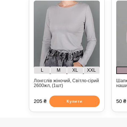
L
M
XL
XXL
Лонгслів жіночий, Світло-сірий
Шапк
2600жл, (1шт)
наш
205 ₴
50 ₴
Купити