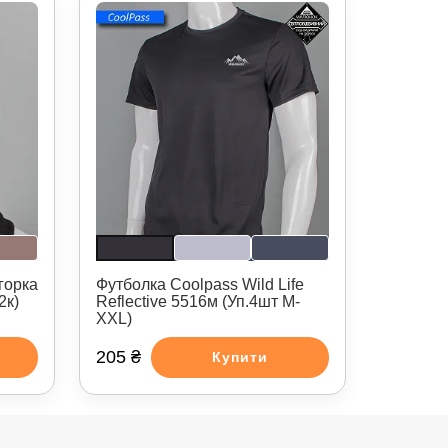
горка
Футболка Coolpass Wild Life
2к)
Reflective 5516м (Уп.4шт M-
XXL)
205 ₴
Купити