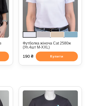
з
Футболка жіноча Cat 2580ж
(Уп.4шт M-XXL)
190 ₴
Купити