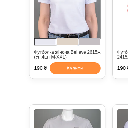
Футб
Футболка жіноча Believe 2615ж
2415
(Уп.4шт M-XXL)
190 ₴
190 
Купити