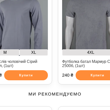
M
XL
4XL
слів чоловічий Сірий
Футболка батал Мармур С
л, (1шт)
2500б, (1шт)
₴
240 ₴
Купити
Купити
МИ РЕКОМЕНДУЄМО