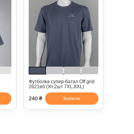
Футболка супер-батал Off grid
2621вб (Уп.2шт 7XL,8XL)
240 ₴
Купити