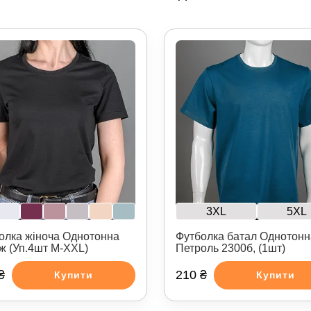
3XL
5XL
олка жіноча Однотонна
Футболка батал Однотонн
ж (Уп.4шт M-XXL)
Петроль 2300б, (1шт)
₴
210 ₴
Купити
Купити