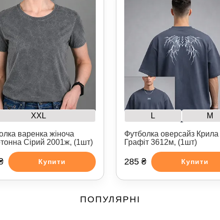
XXL
L
M
олка варенка жіноча
Футболка оверсайз Крила
тонна Сірий 2001ж, (1шт)
Графіт 3612м, (1шт)
₴
285 ₴
Купити
Купити
ПОПУЛЯРНІ