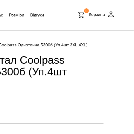
0
Корзина
ас
Розміри
Відгуки
Coolpass Однотонна 5300б (Уп.4шт 3XL,4XL)
тал Coolpass
300б (Уп.4шт