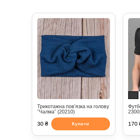
Трикотажна пов'язка на голову
Футб
"Чалма" (20210)
2300
30 ₴
170 
Купити