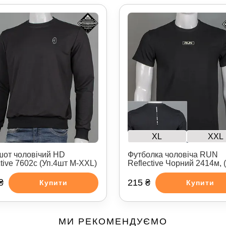
XL
XXL
шот чоловічий HD
Футболка чоловіча RUN
ctive 7602с (Уп.4шт M-XXL)
Reflective Чорний 2414м, 
₴
215 ₴
Купити
Купити
МИ РЕКОМЕНДУЄМО