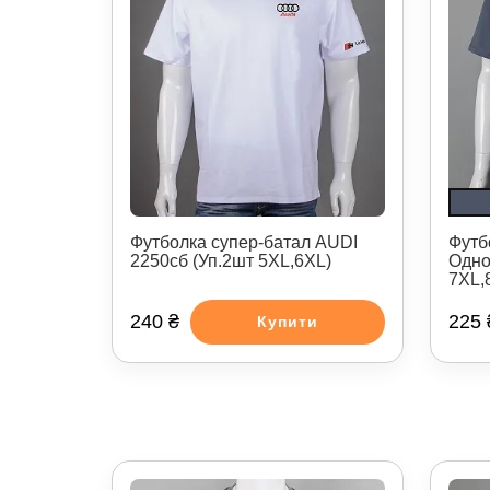
Футболка супер-батал AUDI
Футб
2250сб (Уп.2шт 5XL,6XL)
Одно
7XL,
240 ₴
225 
Купити