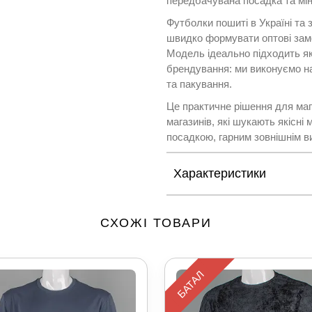
передбачувана посадка та мін
Футболки пошиті в Україні та 
швидко формувати оптові зам
Модель ідеально підходить як
брендування: ми виконуємо на
та пакування.
Це практичне рішення для мага
магазинів, які шукають якісні
посадкою, гарним зовнішнім в
Характеристики
СХОЖІ ТОВАРИ
БАТАЛ