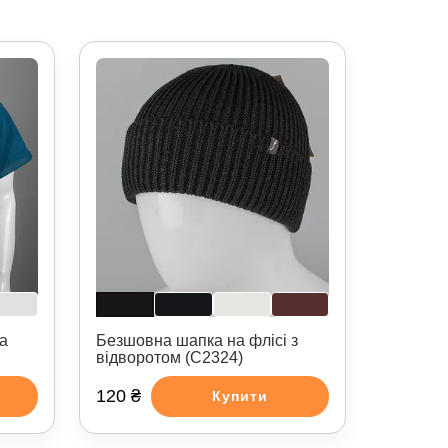
а
Безшовна шапка на флісі з
відворотом (С2324)
120 ₴
Купити