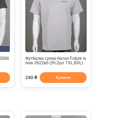
2500б
Футболка супер-батал Future is
now 2622вб (Уп.2шт 7XL,8XL)
240 ₴
Купити