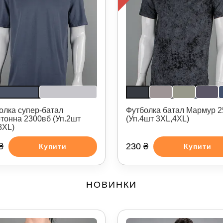
олка супер-батал
Футболка батал Мармур 
тонна 2300вб (Уп.2шт
(Уп.4шт 3XL,4XL)
8XL)
₴
230 ₴
Купити
Купити
НОВИНКИ