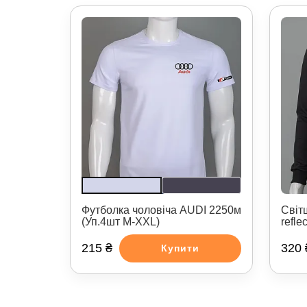
Футболка чоловіча AUDI 2250м
Світ
(Уп.4шт M-XXL)
refle
215 ₴
320 
Купити