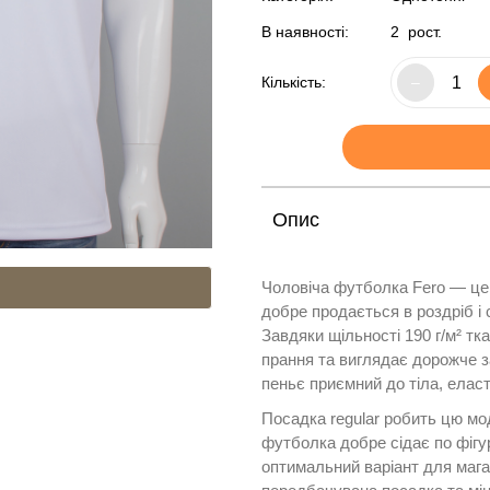
В наявності:
2
рост.
Кількість:
–
Опис
Чоловіча футболка Fero — це 
добре продається в роздріб і 
Завдяки щільності 190 г/м² тк
прання та виглядає дорожче з
пеньє приємний до тіла, елас
Посадка regular робить цю мо
футболка добре сідає по фігур
оптимальний варіант для мага