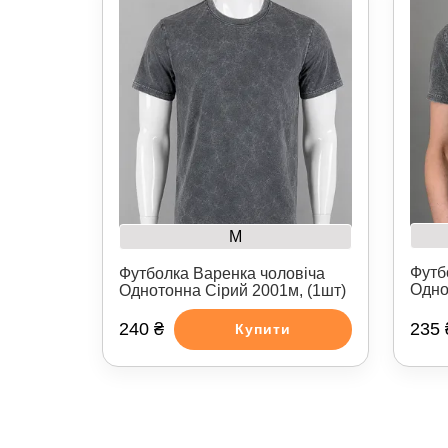
M
Футб
Футболка Варенка чоловіча
Одно
Однотонна Сірий 2001м, (1шт)
240 ₴
235 
Купити