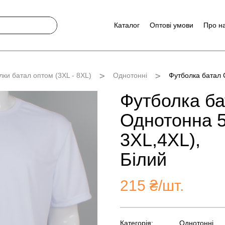
Каталог
Оптові умови
Про н
лки батал оптом (3XL - 8XL)
Однотонні
Футболка батал 
Футболка ба
Однотонна 5
3XL,4XL),
Білий
215
₴/шт.
Категорія:
Однотонні