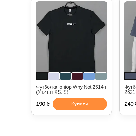
Футболка юніор Why Not 2614п
Футбо
(Уп.4шт XS, S)
2621
190 ₴
240 
Купити