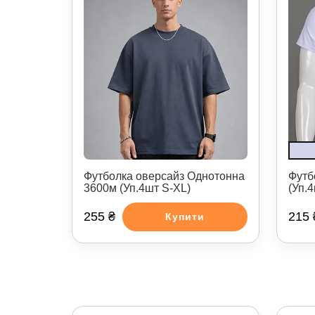
Футболка оверсайз Однотонна
Футб
3600м (Уп.4шт S-XL)
(Уп.
255 ₴
215 
Купити