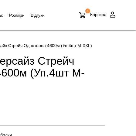
0
Корзина
ас
Розміри
Відгуки
сайз Стрейч Однотонна 4600м (Уп.4шт M-XXL)
ерсайз Стрейч
600м (Уп.4шт M-
тболки