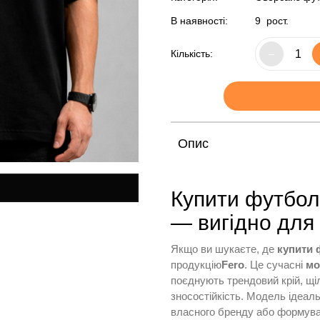
В наявності:
9
рост.
Кількість:
–
Опис
Купити футбол
— вигідно для 
Якщо ви шукаєте, де
купити 
продукцію
Fero
. Це сучасні
мо
поєднують трендовий крій, щі
зносостійкість. Модель ідеал
власного бренду або формува