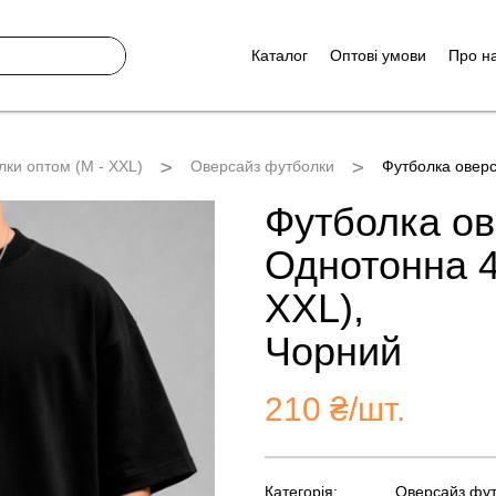
Каталог
Оптові умови
Про н
лки оптом (M - XXL)
Оверсайз футболки
Футболка овер
Футболка ов
Однотонна 4
XXL),
Чорний
210
₴/шт.
Категорія:
Оверсайз фу