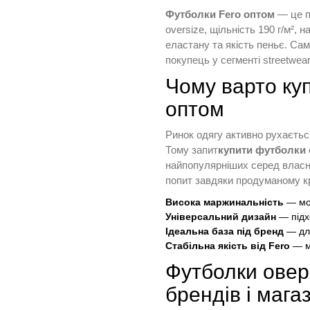
Футболки Fero оптом
— це п
oversize, щільність 190 г/м²,
еластану та якість пеньє. Са
покупець у сегменті streetwear 
Чому варто ку
оптом
Ринок одягу активно рухаєтьс
Тому запит
купити футболки 
найпопулярніших серед власни
попит завдяки продуманому кро
Висока маржинальність
— мод
Універсальний дизайн
— підхо
Ідеальна база під бренд
— для
Стабільна якість від Fero
— м
Футболки овер
брендів і мага