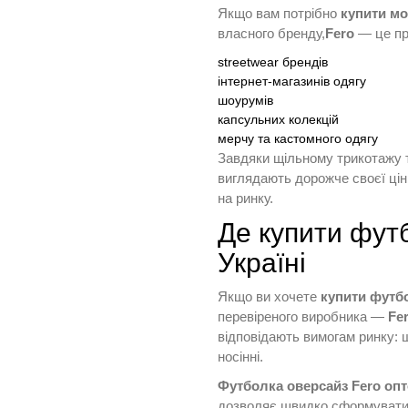
Якщо вам потрібно
купити мо
власного бренду,
Fero
— це пр
streetwear брендів
інтернет-магазинів одягу
шоурумів
капсульних колекцій
мерчу та кастомного одягу
Завдяки щільному трикотажу 
виглядають дорожче своєї ці
на ринку.
Де купити фут
Україні
Якщо ви хочете
купити футбо
перевіреного виробника —
Fe
відповідають вимогам ринку: щі
носінні.
Футболка оверсайз Fero оп
дозволяє швидко сформувати 