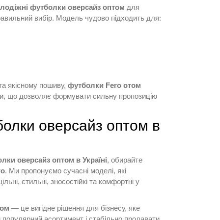
лодіжні футболки оверсайз оптом
для
авильний вибір. Модель чудово підходить для:
та якісному пошиву,
футболки Fero отом
ни, що дозволяє формувати сильну пропозицію
болки оверсайз оптом в
лки оверсайз оптом в Україні
, обирайте
ro
. Ми пропонуємо сучасні моделі, які
льні, стильні, зносостійкі та комфортні у
том
— це вигідне рішення для бізнесу, яке
популярний асортимент і стабільно продавати.