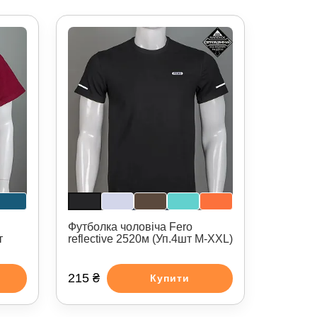
Футболка чоловіча Fero
т
reflective 2520м (Уп.4шт M-XXL)
215 ₴
Купити