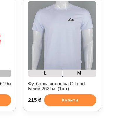
L
M
2619м
Футболка чоловіча Off grid
Білий 2621м, (1шт)
215 ₴
Купити