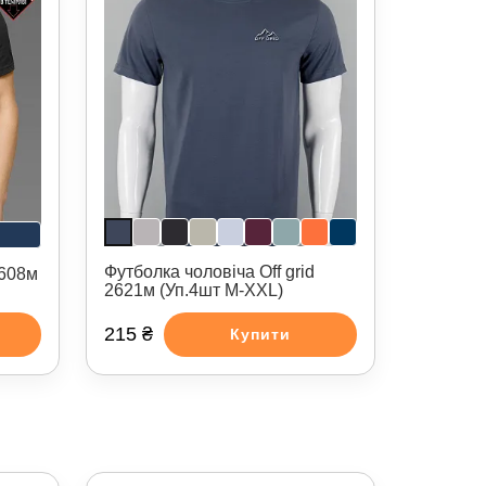
Футболка чоловіча Off grid
2608м
2621м (Уп.4шт M-XXL)
215 ₴
Купити