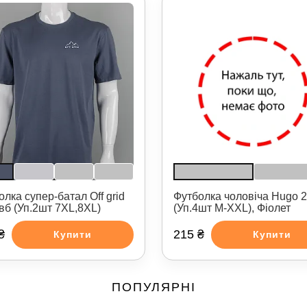
Футболка чоловіча Hugo 
лка супер-батал Off grid
(Уп.4шт M-XXL), Фіолет
вб (Уп.2шт 7XL,8XL)
₴
215 ₴
Купити
Купити
ПОПУЛЯРНІ