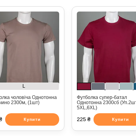
L
олка чоловіча Однотонна
Футболка супер-батал
чино 2300м, (1шт)
Однотонна 2300сб (Уп.2ш
5XL,6XL)
₴
225 ₴
Купити
Купити