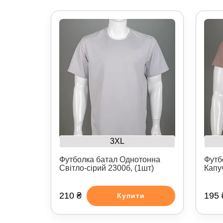
3XL
Футболка батал Однотонна
Футб
Світло-сірий 2300б, (1шт)
Капу
210 ₴
195 
Купити