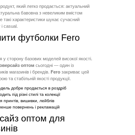
родукт, який легко продається: актуальний
 натуральна бавовна з невеликим вмістом
ме такі характеристики шукає сучасний
і casual.
пити футболки Fero
я у сторону базових моделей високої якості.
оверсайз оптом
сьогодні — один із
ків магазинів і брендів.
Fero
закриває цей
ю та стабільній якості продукції.
ель добре продається в роздріб
дить під різні стилі та колекції
 принтів, вишивки, лейблів
енше повернень і рекламацій
сайз оптом для
зинів