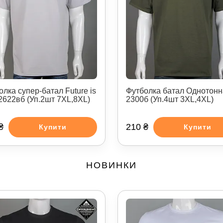
олка супер-батал Future is
Футболка батал Однотонн
2622вб (Уп.2шт 7XL,8XL)
2300б (Уп.4шт 3XL,4XL)
₴
210 ₴
Купити
Купити
НОВИНКИ