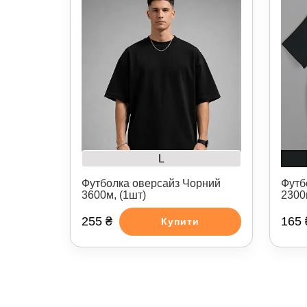
L
Футболка оверсайз Чорний
Футб
3600м, (1шт)
2300
255 ₴
165 
Купити