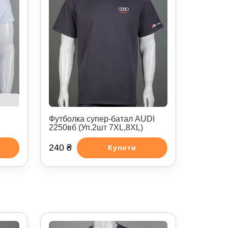
Футболка супер-батал AUDI
2250вб (Уп.2шт 7XL,8XL)
240 ₴
Купити