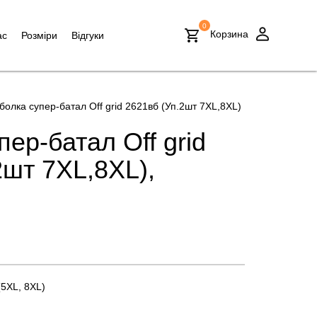
0
Корзина
ас
Розміри
Відгуки
болка супер-батал Off grid 2621вб (Уп.2шт 7XL,8XL)
ер-батал Off grid
2шт 7XL,8XL),
(5XL, 8XL)