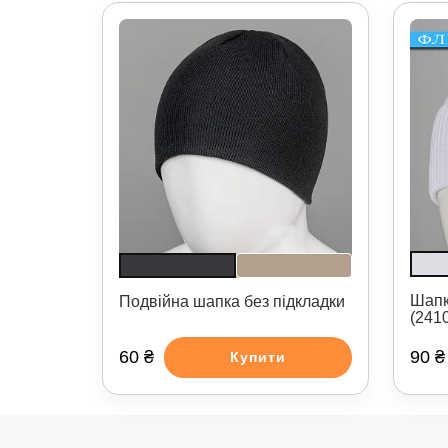
Шапк
Подвійна шапка без підкладки
(241
60 ₴
90 ₴
Купити