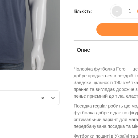
Кількість:
–
Опис
Чоловіча футболка Fero — це 
добре продається в роздріб і 
Завдяки щільності 190 г/м² тк
прання та виглядає дорожче з
пеньє приємний до тіла, елас
×
Посадка regular робить цю мо
футболка добре сідає по фігур
оптимальний варіант для мага
передбачувана посадка та мін
Футболки пошиті в Україні та 