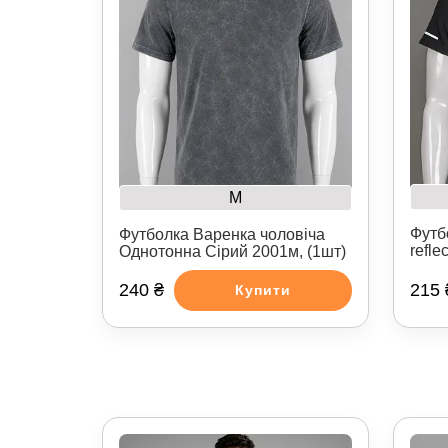
M
Футб
Футболка Варенка чоловіча
refle
Однотонна Сірий 2001м, (1шт)
240 ₴
215 
Купити