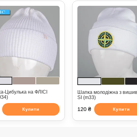
а-Цибулька на ФЛІСІ
Шапка молодіжна з виши
034)
SI (m33)
120 ₴
Купити
Купити