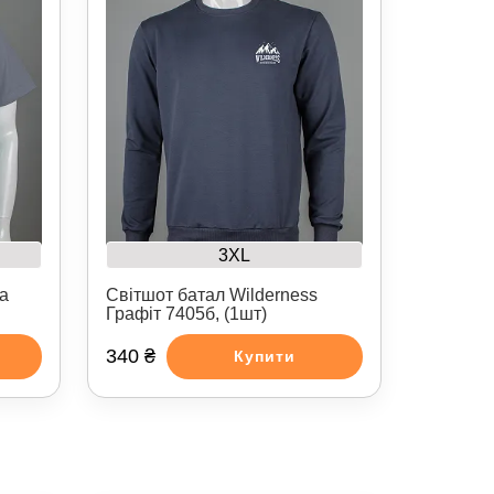
3XL
а
Світшот батал Wilderness
Графіт 7405б, (1шт)
340 ₴
Купити