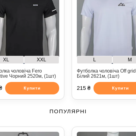
XL
XXL
L
M
олка чоловіча Fero
Футболка чоловіча Off grid
ctive Чорний 2520м, (1шт)
Білий 2621м, (1шт)
₴
215 ₴
Купити
Купити
ПОПУЛЯРНІ