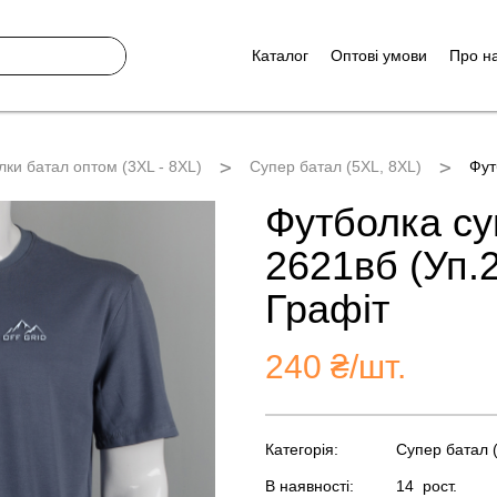
Каталог
Оптові умови
Про н
лки батал оптом (3XL - 8XL)
Супер батал (5XL, 8XL)
Фут
Футболка суп
2621вб (Уп.
Графіт
240
₴/шт.
Категорія:
Супер батал 
В наявності:
14
рост.