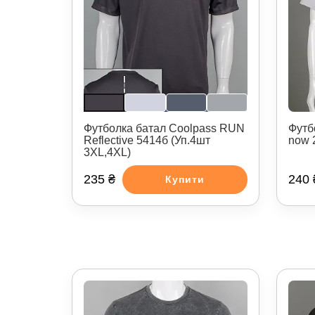
Футболка батал Coolpass RUN
Футб
Reflective 5414б (Уп.4шт
now 
3XL,4XL)
235 ₴
240 
Купити