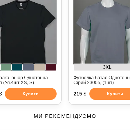
3XL
олка юніор Однотонна
Футболка батал Однотонн
п (Уп.4шт XS, S)
Сірий 2300б, (1шт)
₴
215 ₴
Купити
Купити
МИ РЕКОМЕНДУЄМО