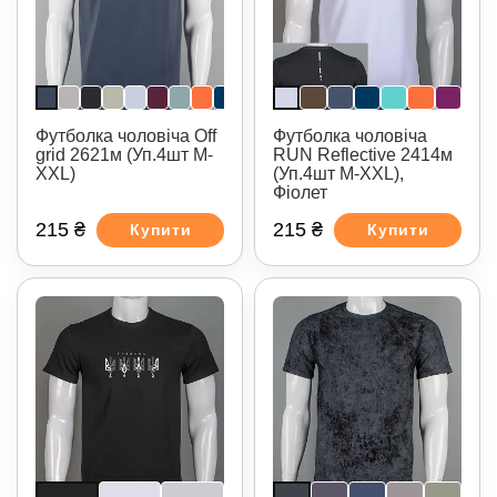
Футболка чоловіча Off
Футболка чоловіча
grid 2621м (Уп.4шт M-
RUN Reflective 2414м
XXL)
(Уп.4шт M-XXL),
Фіолет
215 ₴
215 ₴
Купити
Купити