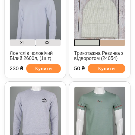
XL
XXL
Лонгслів чоловічий
Трикотажна Резинка з
Білий 2600л, (1шт)
відворотом (24054)
230 ₴
50 ₴
Купити
Купити