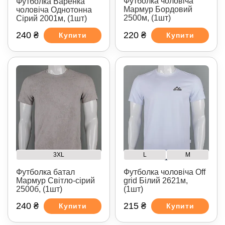
Футболка чоловіча
Футболка Варенка
Мармур Бордовий
чоловіча Однотонна
2500м, (1шт)
Сірий 2001м, (1шт)
240 ₴
220 ₴
Купити
Купити
3XL
L
M
Футболка батал
Футболка чоловіча Off
Мармур Світло-сірий
grid Білий 2621м,
2500б, (1шт)
(1шт)
240 ₴
215 ₴
Купити
Купити