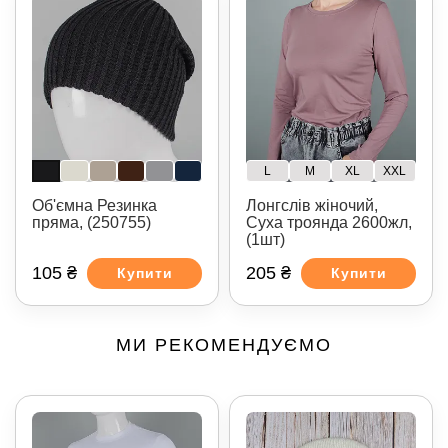
L
M
XL
XXL
Об'ємна Резинка
Лонгслів жіночий,
пряма, (250755)
Суха троянда 2600жл,
(1шт)
105 ₴
205 ₴
Купити
Купити
МИ РЕКОМЕНДУЄМО