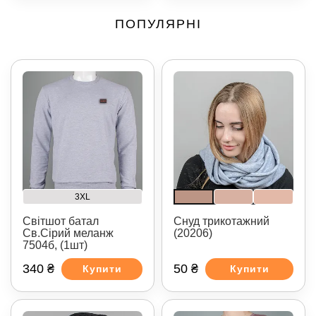
ПОПУЛЯРНІ
3XL
Світшот батал
Снуд трикотажний
Св.Сірий меланж
(20206)
7504б, (1шт)
340 ₴
50 ₴
Купити
Купити