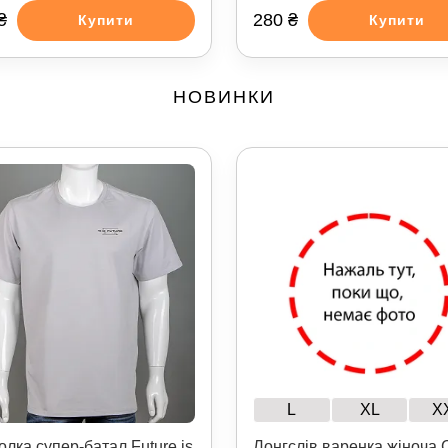
₴
280 ₴
Купити
Купити
НОВИНКИ
L
XL
X
Лонгслів варенка жіноча 
олка супер-батал Future is