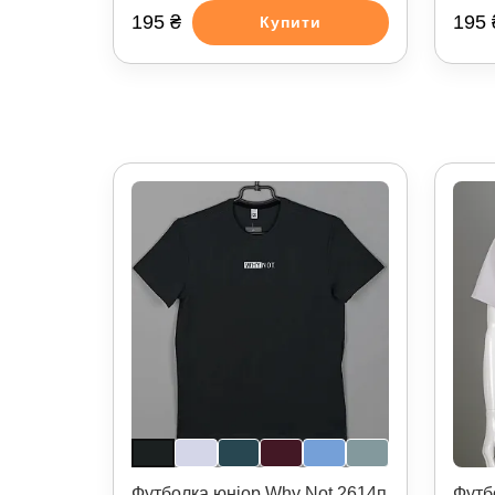
195 ₴
195 
Купити
Футболка юніор Why Not 2614п
Футб