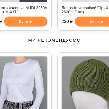
олка чоловіча AUDI 2250м
Лонгслів чоловічий Сірий
4шт M-XXL)
2600л, (1шт)
₴
230 ₴
Купити
Купити
МИ РЕКОМЕНДУЄМО