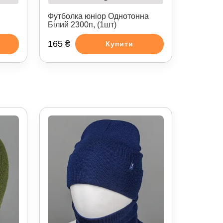
Футболка юніор Однотонна
Білий 2300п, (1шт)
165 ₴
Купити