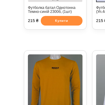
Футболка батал Однотонна
Футб
Темно-синій 2300б, (1шт)
(Уп.
215 ₴
215 
Купити