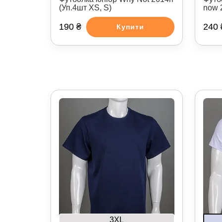
(Уп.4шт XS, S)
now 
190 ₴
240 
Купити
3XL