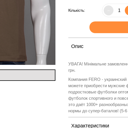
Кількість:
–
Опис
УВАГА! Мінімальне замовленн
грн.
Компания FERO - украинский
можете приобрести мужские ф
подростковые футболки оптом
футболок спортивного и повс
это даёт 1000+ разнообразны
нормы до супер-баталов! (5-6
Характеристики