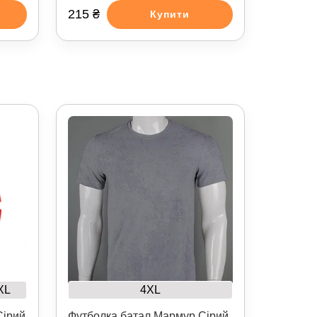
215 ₴
Купити
XL
4XL
Сірий
Футболка батал Мармур Сірий