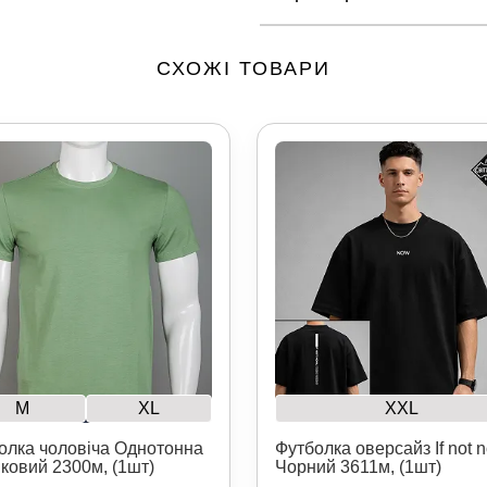
СХОЖІ ТОВАРИ
M
XL
XXL
олка чоловіча Однотонна
Футболка оверсайз If not 
ковий 2300м, (1шт)
Чорний 3611м, (1шт)