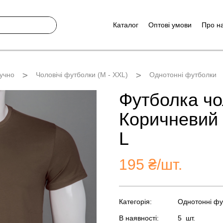
Каталог
Оптові умови
Про н
учно
Чоловічі футболки (M - XXL)
Однотонні футболки
Футболка чо
Коричневий 
L
195
₴/шт.
Категорія:
Однотонні фу
В наявності:
5
шт.