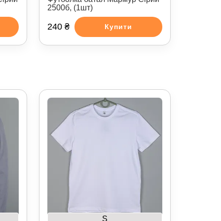
2500б, (1шт)
240 ₴
Купити
S