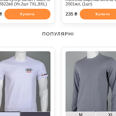
2001жл, (1шт)
2622вб (Уп.2шт 7XL,8XL)
₴
235 ₴
Купити
Купити
ПОПУЛЯРНІ
M
XL