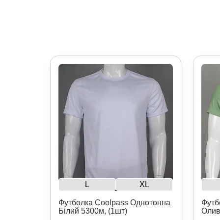
L
XL
Футболка Coolpass Однотонна
Футб
Білий 5300м, (1шт)
Олив