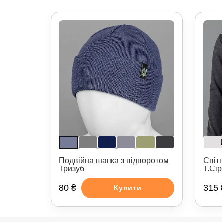
Подвійна шапка з відворотом
Світ
Тризуб
Т.Сі
80 ₴
315 
Купити