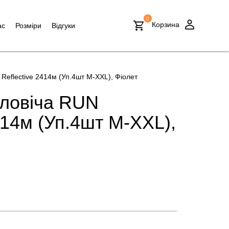
0
Корзина
ас
Розміри
Відгуки
Reflective 2414м (Уп.4шт M-XXL), Фіолет
оловіча RUN
414м (Уп.4шт M-XXL),