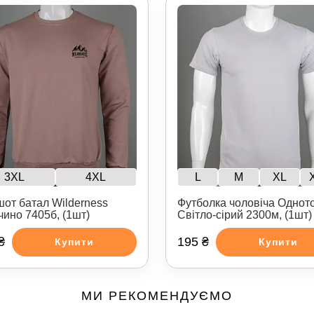
3XL
4XL
L
M
XL
шот батал Wilderness
Футболка чоловіча Однот
чино 7405б, (1шт)
Світло-сірий 2300м, (1шт)
₴
195 ₴
Купити
Купити
МИ РЕКОМЕНДУЄМО