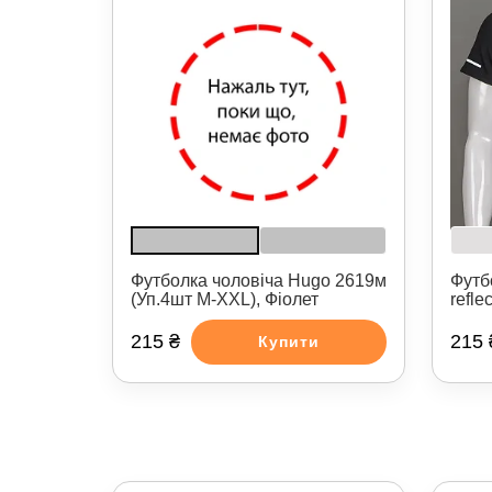
Футболка чоловіча Hugo 2619м
Футб
(Уп.4шт M-XXL), Фіолет
refle
215 ₴
215 
Купити