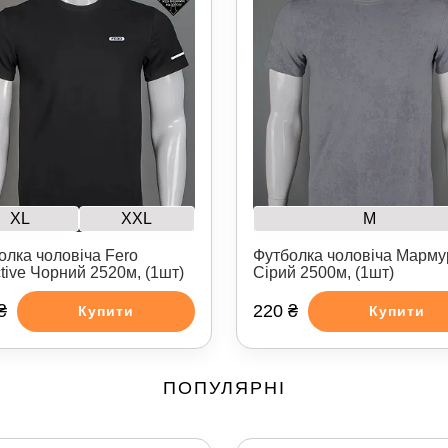
XL
XXL
M
олка чоловіча Fero
Футболка чоловіча Марму
ctive Чорний 2520м, (1шт)
Сірий 2500м, (1шт)
₴
220 ₴
Купити
Купити
ПОПУЛЯРНІ