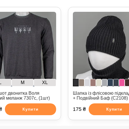
L
M
XL
шот двонитка Воля
Шапка із флісовою підкл
рий меланж 7307с, (1шт)
+ Подвійний Баф (С2108)
₴
175 ₴
Купити
Купити