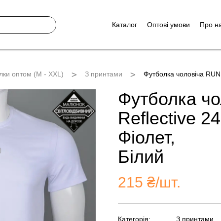
Каталог
Оптові умови
Про н
лки оптом (M - XXL)
З принтами
Футболка чоловіча RUN 
Футболка ч
Reflective 2
Фіолет,
Білий
215
₴/шт.
Категорія:
З принтами