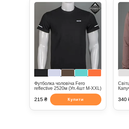
Футболка чоловіча Fero
Світ
reflective 2520м (Уп.4шт M-XXL)
Капу
215 ₴
340 
Купити