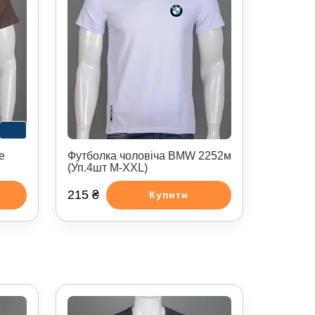
e
Футболка чоловіча BMW 2252м
(Уп.4шт M-XXL)
215 ₴
Купити