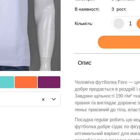
В наявності:
3
рост.
Кількість:
–
Опис
Чоловіча футболка Fero — це 
добре продається в роздріб і 
Завдяки щільності 190 г/м² тк
×
прання та виглядає дорожче з
пеньє приємний до тіла, елас
Посадка regular робить цю мо
футболка добре сідає по фігур
оптимальний варіант для мага