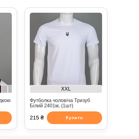
XXL
адкою
Футболка чоловіча Тризуб
Білий 2401м, (1шт)
215 ₴
Купити