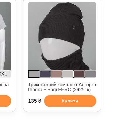
XXL
онна
Трикотажний комплект Ангорка
Шапка + Баф FERO (24251к)
135 ₴
Купити