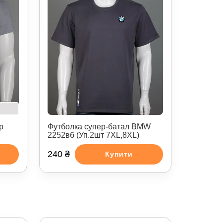
р
Футболка супер-батал BMW
2252вб (Уп.2шт 7XL,8XL)
240 ₴
Купити