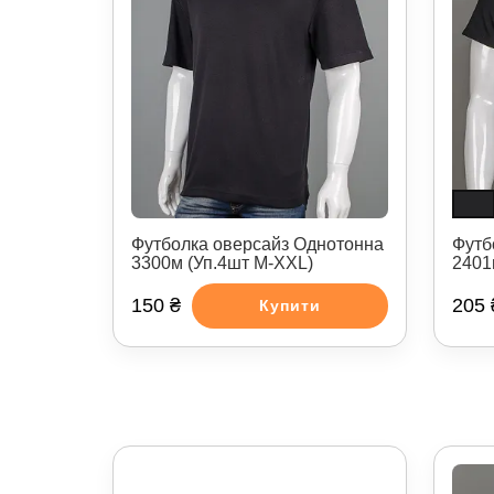
Футболка оверсайз Однотонна
Футб
3300м (Уп.4шт M-XXL)
2401
150 ₴
205 
Купити