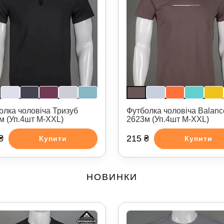
олка чоловіча Тризуб
Футболка чоловіча Balanc
м (Уп.4шт M-XXL)
2623м (Уп.4шт M-XXL)
₴
215 ₴
Купити
Купити
НОВИНКИ