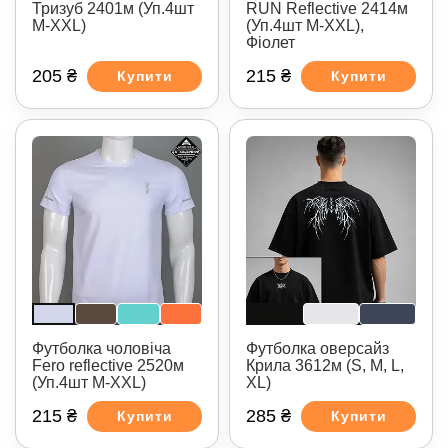
Тризуб 2401м (Уп.4шт
RUN Reflective 2414м
M-XXL)
(Уп.4шт M-XXL),
Фіолет
205 ₴
215 ₴
Купити
Купити
Футболка чоловіча
Футболка оверсайз
Fero reflective 2520м
Крила 3612м (S, M, L,
(Уп.4шт M-XXL)
XL)
215 ₴
285 ₴
Купити
Купити