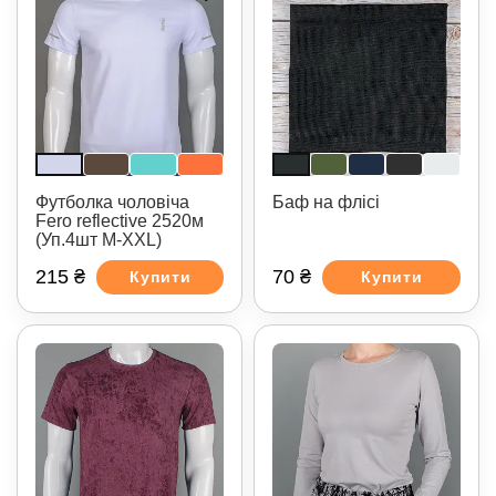
Футболка чоловіча
Баф на флісі
Fero reflective 2520м
(Уп.4шт M-XXL)
215 ₴
70 ₴
Купити
Купити