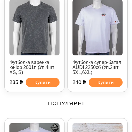
Футболка супер-батал
Футболка варенка
AUDI 2250сб (Уп.2шт
юніор 2001п (Уп.4шт
5XL,6XL)
XS, S)
235 ₴
240 ₴
Купити
Купити
ПОПУЛЯРНІ