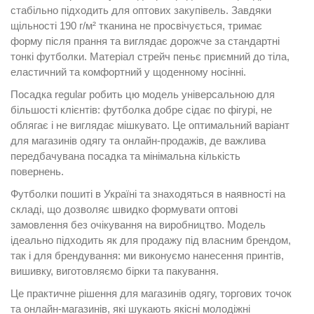
стабільно підходить для оптових закупівель. Завдяки
щільності 190 г/м² тканина не просвічується, тримає
форму після прання та виглядає дорожче за стандартні
тонкі футболки. Матеріал стрейч пеньє приємний до тіла,
еластичний та комфортний у щоденному носінні.
Посадка regular робить цю модель універсальною для
більшості клієнтів: футболка добре сідає по фігурі, не
облягає і не виглядає мішкувато. Це оптимальний варіант
для магазинів одягу та онлайн-продажів, де важлива
передбачувана посадка та мінімальна кількість
повернень.
Футболки пошиті в Україні та знаходяться в наявності на
складі, що дозволяє швидко формувати оптові
замовлення без очікування на виробництво. Модель
ідеально підходить як для продажу під власним брендом,
так і для брендування: ми виконуємо нанесення принтів,
вишивку, виготовляємо бірки та пакування.
Це практичне рішення для магазинів одягу, торгових точок
та онлайн-магазинів, які шукають якісні молодіжні