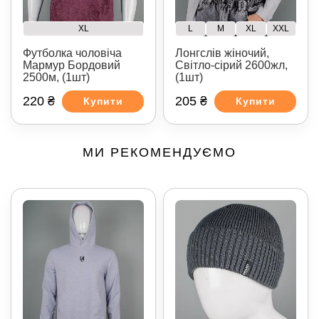
XL
L
M
XL
XXL
Футболка чоловіча
Лонгслів жіночий,
Мармур Бордовий
Світло-сірий 2600жл,
2500м, (1шт)
(1шт)
220 ₴
205 ₴
Купити
Купити
МИ РЕКОМЕНДУЄМО