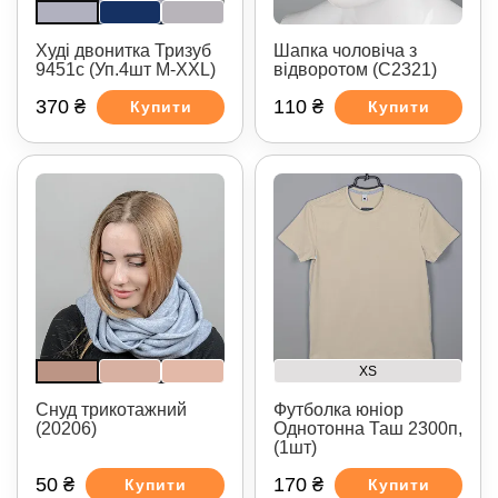
Худі двонитка Тризуб
Шапка чоловіча з
9451с (Уп.4шт M-XXL)
відворотом (С2321)
370 ₴
110 ₴
Купити
Купити
XS
Снуд трикотажний
Футболка юніор
(20206)
Однотонна Таш 2300п,
(1шт)
50 ₴
170 ₴
Купити
Купити