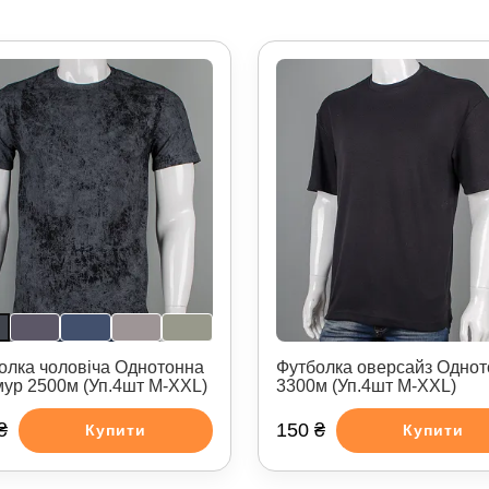
олка чоловіча Однотонна
Футболка оверсайз Одно
ур 2500м (Уп.4шт M-XXL)
3300м (Уп.4шт M-XXL)
₴
150 ₴
Купити
Купити