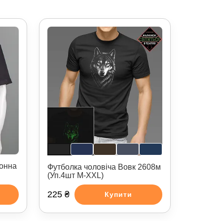
тонна
Футболка чоловіча Вовк 2608м
(Уп.4шт M-XXL)
225 ₴
Купити