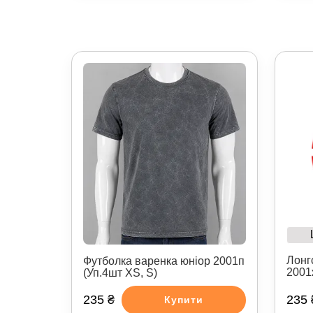
Лонг
Футболка варенка юніор 2001п
2001
(Уп.4шт XS, S)
235 ₴
235 
Купити