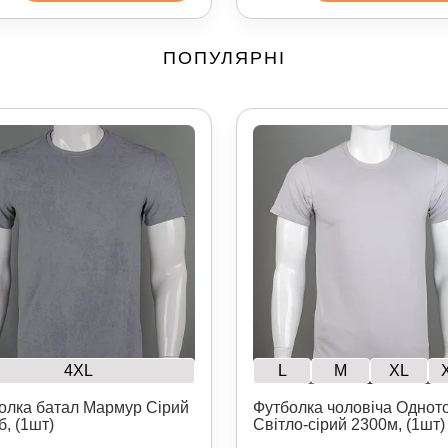
ПОПУЛЯРНІ
4XL
L
M
XL
олка батал Мармур Сірий
Футболка чоловіча Однот
б, (1шт)
Світло-сірий 2300м, (1шт)