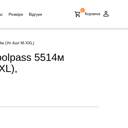
0
Корзина
ас
Розміри
Відгуки
4м (Уп.4шт M-XXL)
olpass 5514м
XL),