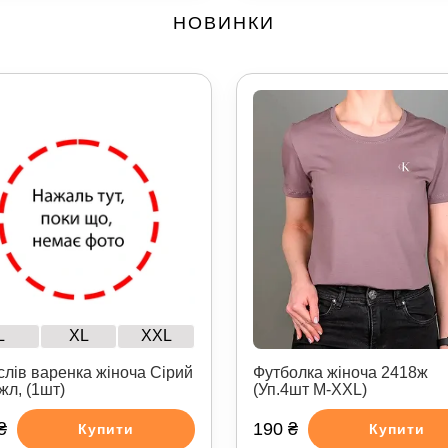
НОВИНКИ
L
XL
XXL
слів варенка жіноча Сірий
Футболка жіноча 2418ж
жл, (1шт)
(Уп.4шт M-XXL)
₴
190 ₴
Купити
Купити