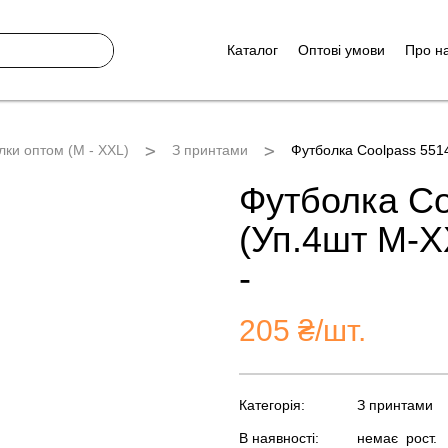
Каталог
Оптові умови
Про н
лки оптом (M - XXL)
З принтами
Футболка Coolpass 551
Футболка Co
(Уп.4шт M-X
-
205
₴/шт.
Категорія:
З принтами
В наявності:
немає
рост.