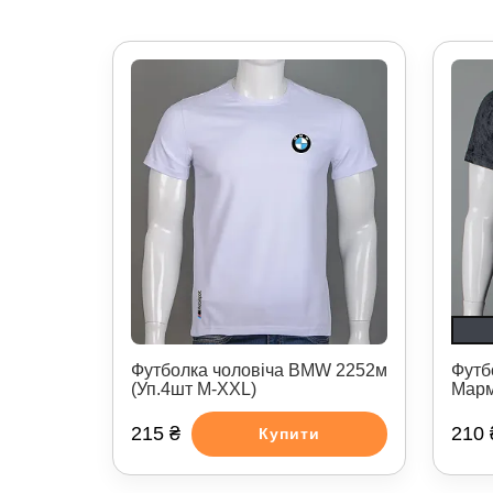
Футболка чоловіча BMW 2252м
Футб
(Уп.4шт M-XXL)
Марм
215 ₴
210 
Купити