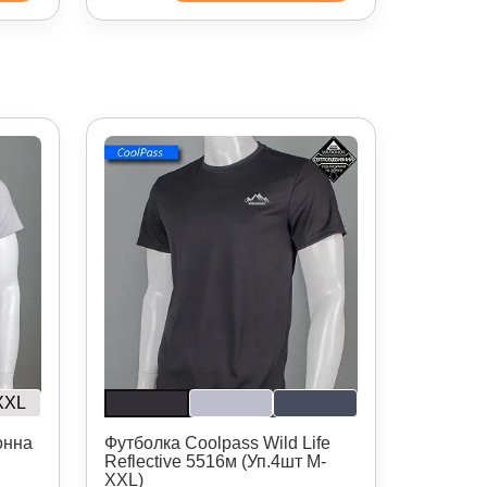
XXL
онна
Футболка Coolpass Wild Life
Reflective 5516м (Уп.4шт M-
XXL)