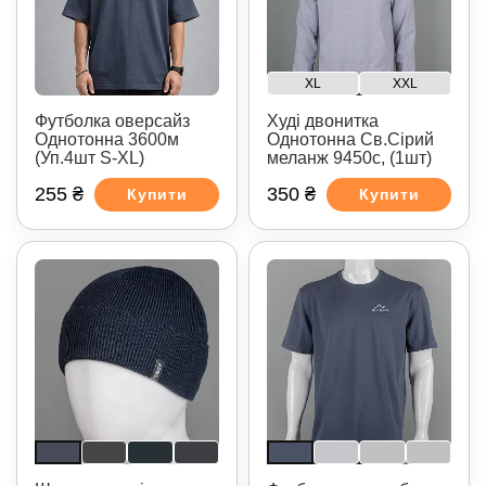
XL
XXL
Футболка оверсайз
Худі двонитка
Однотонна 3600м
Однотонна Св.Сірий
(Уп.4шт S-XL)
меланж 9450с, (1шт)
255 ₴
350 ₴
Купити
Купити