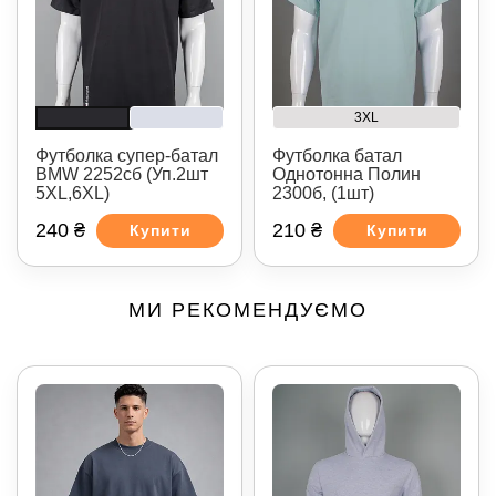
3XL
Футболка супер-батал
Футболка батал
BMW 2252сб (Уп.2шт
Однотонна Полин
5XL,6XL)
2300б, (1шт)
240 ₴
210 ₴
Купити
Купити
МИ РЕКОМЕНДУЄМО