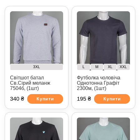
3XL
L
M
XL
XXL
Світшот батал
Футболка чоловіча
Св.Сірий меланж
Однотонна Графіт
7504б, (1шт)
2300м, (1шт)
340 ₴
195 ₴
Купити
Купити