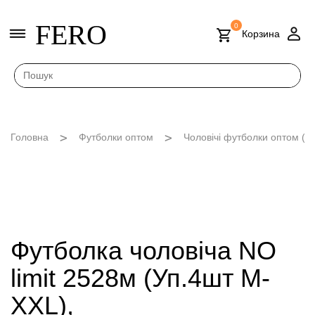
FERO
0
Корзина
Головна
Футболки оптом
Чоловічі футболки оптом (M
Футболка чоловіча NO
limit 2528м (Уп.4шт M-
XXL),