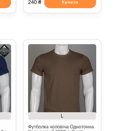
240 ₴
Купити
L
Футболка чоловіча Однотонна