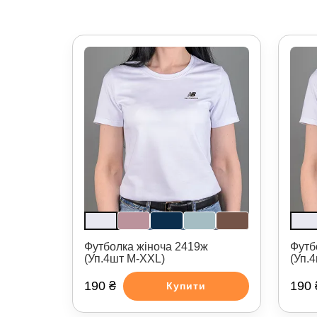
Футболка жіноча 2419ж
Футб
(Уп.4шт M-XXL)
(Уп.
190 ₴
190 
Купити