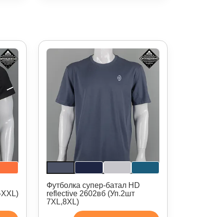
Футболка супер-батал HD
M-XXL)
reflective 2602вб (Уп.2шт
7XL,8XL)