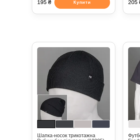
195 ₴
205 
Купити
Шапка-носок трикотажна
Футб