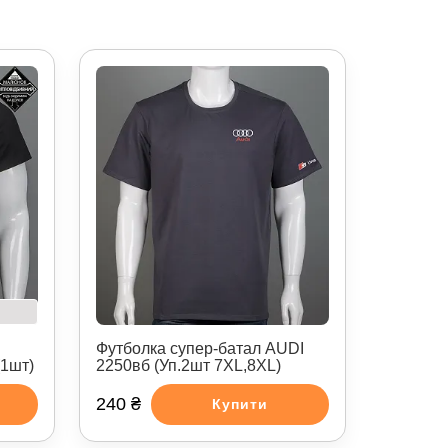
Футболка супер-батал AUDI
(1шт)
2250вб (Уп.2шт 7XL,8XL)
240 ₴
Купити