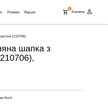
0
Корзина
ас
Розміри
Відгуки
воротом (210706)
няна шапка з
(210706),
ки Nord