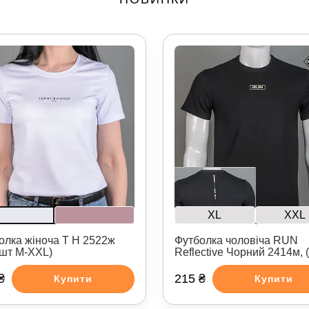
XL
XXL
олка жіноча T H 2522ж
Футболка чоловіча RUN
4шт M-XXL)
Reflective Чорний 2414м, 
₴
215 ₴
Купити
Купити