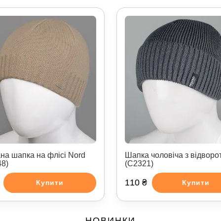
ана шапка на флісі Nord
Шапка чоловіча з відворо
48)
(С2321)
110 ₴
Купити
Купити
НОВИНКИ