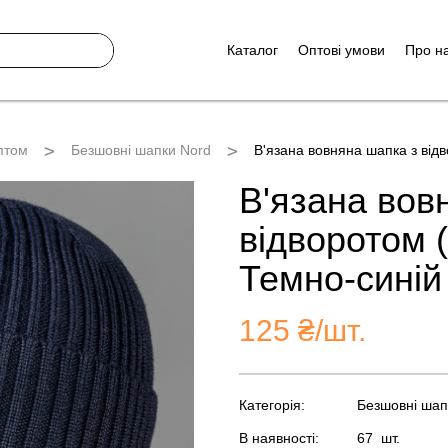
Каталог
Оптові умови
Про н
птом
Безшовні шапки Nord
В'язана вовняна шапка з від
В'язана вов
відворотом 
Темно-синій
125
₴/шт.
Категорія:
Безшовні шап
В наявності:
67
шт.