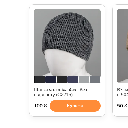
Шапка чоловіча 4-кл. без
В'яз
відвороту (С2215)
(150
100 ₴
50 ₴
Купити