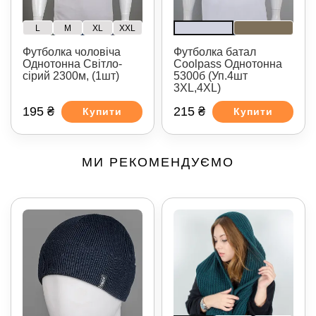
L
M
XL
XXL
Футболка чоловіча
Футболка батал
Однотонна Світло-
Coolpass Однотонна
сірий 2300м, (1шт)
5300б (Уп.4шт
3XL,4XL)
195 ₴
215 ₴
Купити
Купити
МИ РЕКОМЕНДУЄМО