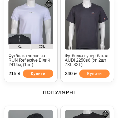
XL
XXL
Футболка чоловіча
Футболка супер-батал
RUN Reflective Білий
AUDI 2250вб (Уп.2шт
2414м, (1шт)
7XL,8XL)
215 ₴
240 ₴
Купити
Купити
ПОПУЛЯРНІ