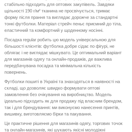
стабільно підходить для оптових закупівель. Завдяки
щільності 190 г/м² тканина не просвічується, тримає
форму після прання та виглядає дорожче за стандартні
тонкі футболки. Матеріал стрейч пеньє приємний до тіла,
еластичний та комфортний у щоденному носінні.
Посадка regular робить цю модель універсальною для
більшості клієнтів: футболка добре сідає по фігурі, не
облягає і не виглядає мішкувато. Це оптимальний варіант
для магазинів одягу та онлайн-продажів, де важлива
передбачувана посадка та мінімальна кількість
повернень.
Футболки пошиті в Україні та знаходяться в наявності на
складі, що дозволяє швидко формувати оптові
замовлення без очікування на виробництво. Модель
ідеально підходить як для продажу під власним брендом,
так і для брендування: ми виконуємо нанесення принтів,
вишивку, виготовляємо бірки та пакування.
Це практичне рішення для магазинів одягу, торгових точок
та онлайн-магазинів, які шукають якісні молодіжні