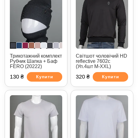
Трикотажний комплект
Світшот чоловічий HD
Рубчик Шапка + Баф
reflective 7602с
FERO (20222)
(Уп.4шт M-XXL)
130 ₴
320 ₴
Купити
Купити