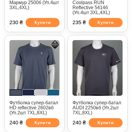
Мармур 2500б (Уп.4шт
Coolpass RUN
3XL,4XL)
Reflective 5414б
(Уп.4шт 3XL,4XL)
230 ₴
235 ₴
Купити
Купити
Футболка супер-батал
Футболка супер-батал
HD reflective 2602вб
AUDI 2250вб (Уп.2шт
(Уп.2шт 7XL,8XL)
7XL,8XL)
240 ₴
240 ₴
Купити
Купити