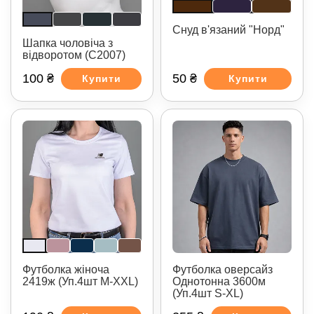
Снуд в'язаний "Норд"
Шапка чоловіча з
відворотом (С2007)
100 ₴
50 ₴
Купити
Купити
Футболка жіноча
Футболка оверсайз
2419ж (Уп.4шт M-XXL)
Однотонна 3600м
(Уп.4шт S-XL)