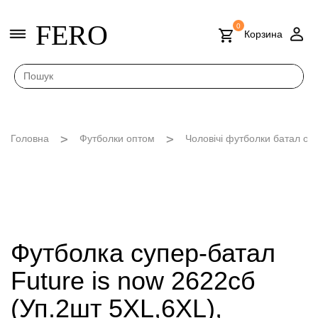
FERO
0
Корзина
Головна
Футболки оптом
Чоловічі футболки батал опт
Футболка супер-батал
Future is now 2622сб
(Уп.2шт 5XL,6XL),