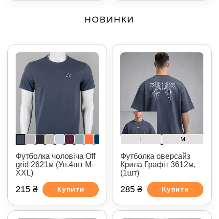
НОВИНКИ
L
M
Футболка чоловіча Off
Футболка оверсайз
grid 2621м (Уп.4шт M-
Крила Графіт 3612м,
XXL)
(1шт)
215 ₴
285 ₴
Купити
Купити