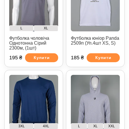
L
XL
Футболка чоловіча
Футболка юніор Panda
Однотонна Сірий
2509п (Уп.4шт XS, S)
2300м, (1шт)
195 ₴
185 ₴
Купити
Купити
3XL
4XL
L
XL
XXL