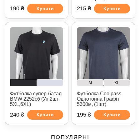
190 ₴
215 ₴
Купити
Купити
M
XL
Футболка супер-батал
Футболка Coolpass
BMW 2252сб (Уп.2шт
Однотонна Графіт
5XL,6XL)
5300м, (1шт)
240 ₴
195 ₴
Купити
Купити
ПОПУЛЯРНІ