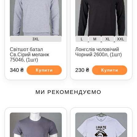
3XL
L
M
XL
XXL
Світшот батал
Лонгслів чоловічий
Св.Сірий меланж
Чорний 2600л, (1шт)
7504б, (1шт)
340 ₴
230 ₴
Купити
Купити
МИ РЕКОМЕНДУЄМО