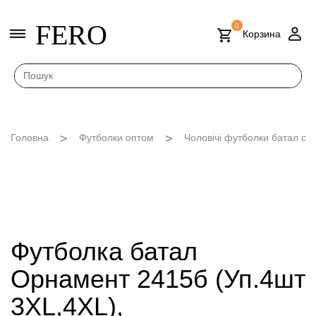
FERO
0
Корзина
Головна
Футболки оптом
Чоловічі футболки батал опт
Футболка батал
Орнамент 2415б (Уп.4шт
3XL,4XL),