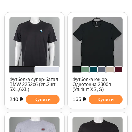
Футболка супер-батал
Футболка юніор
BMW 2252сб (Уп.2шт
Однотонна 2300п
5XL,6XL)
(Уп.4шт XS, S)
240 ₴
165 ₴
Купити
Купити