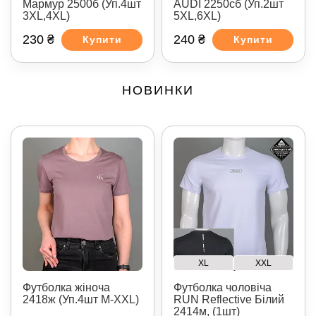
Мармур 2500б (Уп.4шт
AUDI 2250сб (Уп.2шт
3XL,4XL)
5XL,6XL)
230 ₴
240 ₴
Купити
Купити
НОВИНКИ
XL
XXL
Футболка жіноча
Футболка чоловіча
2418ж (Уп.4шт M-XXL)
RUN Reflective Білий
2414м, (1шт)