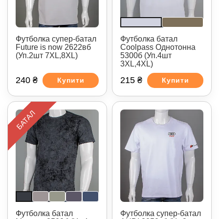
Футболка супер-батал
Футболка батал
Future is now 2622вб
Coolpass Однотонна
(Уп.2шт 7XL,8XL)
5300б (Уп.4шт
3XL,4XL)
240 ₴
215 ₴
Купити
Купити
БАТАЛ
Футболка батал
Футболка супер-батал